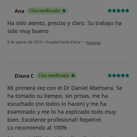
Ana
Cita verificada
A
Ha sido atento, preciso y claro. Su trabajo ha
sido muy bueno
en opinión del usuario Ana
8 de agosto de 2025
•
Hospital Santa Elena
•
•
Reportar
Diana C
Cita verificada
D
Mi primera vez con el Dr Daniel Abehsera. Se
ha tomado su tiempo, sin prisas, me ha
escuchado (no todos lo hacen) y me ha
examinado y me lo ha explicado todo muy
bien. Excelente profesional! Repetiré.
Lo recomiendo al 100%