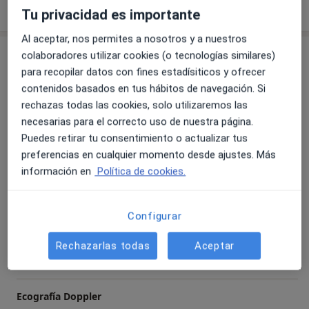
Mostrar más detalles
sobre la experiencia
Tu privacidad es importante
Al aceptar, nos permites a nosotros y a nuestros
Servicios y precios
colaboradores utilizar cookies (o tecnologías similares)
para recopilar datos con fines estadísiticos y ofrecer
Consulta online
contenidos basados en tus hábitos de navegación. Si
Servicio gratuito
Detalles
rechazas todas las cookies, solo utilizaremos las
necesarias para el correcto uso de nuestra página.
Histerectomía total
Puedes retirar tu consentimiento o actualizar tus
Detalles
preferencias en cualquier momento desde ajustes. Más
información en
Política de cookies.
Ecografía 4D
Detalles
Configurar
Ecografía 5D
Rechazarlas todas
Aceptar
Detalles
Ecografía Doppler