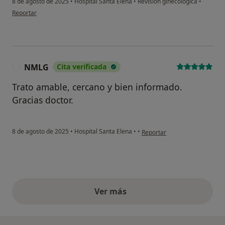
8 de agosto de 2025
•
Hospital Santa Elena
•
Revisión ginecológica
•
en opinión del usuario Diana C
Reportar
NMLG
Cita verificada
N
Trato amable, cercano y bien informado.
Gracias doctor.
en opinión del usuario NMLG
8 de agosto de 2025
•
Hospital Santa Elena
•
•
Reportar
Ver más
opiniones anteriores