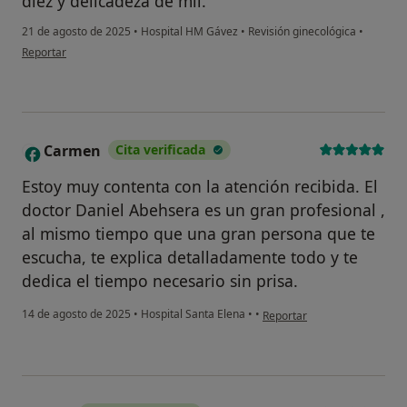
diez y delicadeza de mil.
21 de agosto de 2025
•
Hospital HM Gávez
•
Revisión ginecológica
•
en opinión del usuario Erika Garcia
Reportar
Carmen
Cita verificada
C
Estoy muy contenta con la atención recibida. El
doctor Daniel Abehsera es un gran profesional ,
al mismo tiempo que una gran persona que te
escucha, te explica detalladamente todo y te
dedica el tiempo necesario sin prisa.
en opinión del usuario Carm
14 de agosto de 2025
•
Hospital Santa Elena
•
•
Reportar