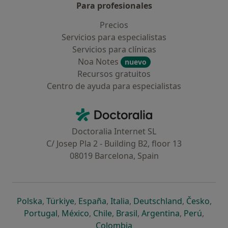
Para profesionales
Precios
Servicios para especialistas
Servicios para clínicas
Noa Notes
nuevo
Recursos gratuitos
Centro de ayuda para especialistas
Contacto
Doctoralia - Página de inicio
Doctoralia Internet SL
C/ Josep Pla 2 - Building B2, floor 13
08019 Barcelona, Spain
se abre en una nueva pestaña
se abre en una nueva pestaña
se abre en una nueva pestaña
se abre en una nueva pes
se abre en 
se a
Polska
,
Türkiye
,
España
,
Italia
,
Deutschland
,
Česko
,
se abre en una nueva pestaña
se abre en una nueva pestaña
se abre en una nueva pestaña
se abre en una nueva p
se abre en 
se abr
Portugal
,
México
,
Chile
,
Brasil
,
Argentina
,
Perú
,
se abre en una nueva pe
Colombia