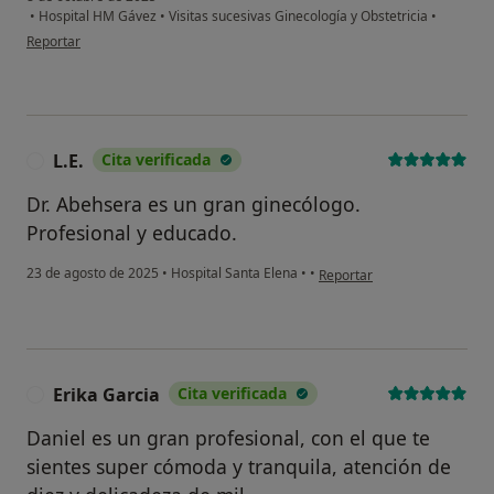
•
Hospital HM Gávez
•
Visitas sucesivas Ginecología y Obstetricia
•
en opinión del usuario MPC
Reportar
L.E.
Cita verificada
L
Dr. Abehsera es un gran ginecólogo.
Profesional y educado.
en opinión del usuario L.E.
23 de agosto de 2025
•
Hospital Santa Elena
•
•
Reportar
Erika Garcia
Cita verificada
E
Daniel es un gran profesional, con el que te
sientes super cómoda y tranquila, atención de