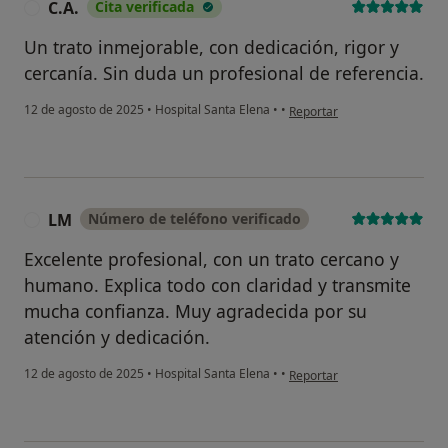
C.A.
Cita verificada
C
Un trato inmejorable, con dedicación, rigor y
cercanía. Sin duda un profesional de referencia.
en opinión del usuario C.A.
12 de agosto de 2025
•
Hospital Santa Elena
•
•
Reportar
LM
Número de teléfono verificado
L
Excelente profesional, con un trato cercano y
humano. Explica todo con claridad y transmite
mucha confianza. Muy agradecida por su
atención y dedicación.
en opinión del usuario LM
12 de agosto de 2025
•
Hospital Santa Elena
•
•
Reportar