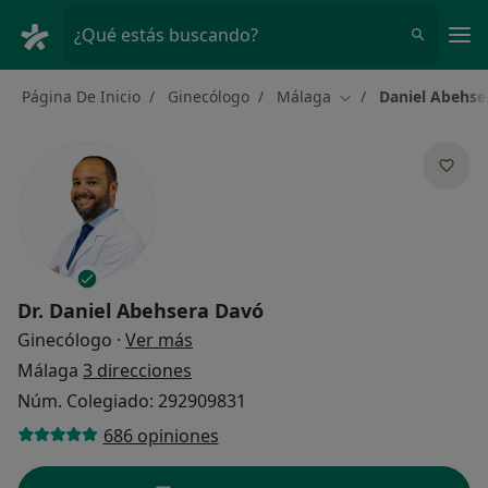
Men
¿Qué estás buscando?
Página De Inicio
Ginecólogo
Málaga
Daniel Abehse
Cambiar de ciudad
Dr.
Daniel Abehsera Davó
sobre las especializaciones
Ginecólogo
·
Ver más
Málaga
3 direcciones
Núm. Colegiado: 292909831
686 opiniones