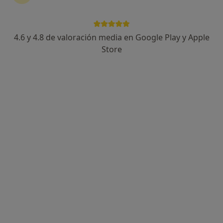
4.6 y 4.8 de valoración media en Google Play y Apple
Dr. Alfonso Prieto Rodriguez
Store
·
Ver más
Psiquiatra
26 opiniones
Dirección
Online
Avda Manuel Siurot nº19 Bajo, Sevilla
•
Mapa
ABP Salud
Consulta online
150 €
Este especialista no ofrece reserva de cita online en esta dirección.
Pedir una cita