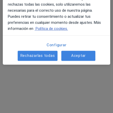
rechazas todas las cookies, solo utilizaremos las
Primera visita Psicología
50 €
necesarias para el correcto uso de nuestra página.
Este especialista no ofrece reserva de cita online en esta dirección.
Puedes retirar tu consentimiento o actualizar tus
preferencias en cualquier momento desde ajustes. Más
Pedir una cita
información en
Política de cookies.
Configurar
Rechazarlas todas
Aceptar
Opción de pago online
Rocío Macarena Castro González
·
Ver más
Psicóloga
35 opiniones
Psicóloga Sanitaria, Neuropsicóloga, Psicoanalista