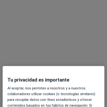
Pedir una cita
Opción de pago online
Juan Carlos Pérez Hinojosa
·
Ver más
Psicólogo
9 opiniones
Tu privacidad es importante
Dirección
Online
Al aceptar, nos permites a nosotros y a nuestros
colaboradores utilizar cookies (o tecnologías similares)
Calle Playa de Rota 9, Sevilla
•
Mapa
para recopilar datos con fines estadísiticos y ofrecer
Carlos_Sevilla
contenidos basados en tus hábitos de navegación. Si