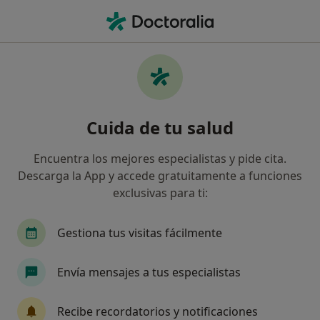
Men
Abuso De Drogas Y Farmacodependencia • Sevilla, Sevilla
Filtros
• 1
Seguro
Mapa
Especialistas en Abuso de drogas y
Cuida de tu salud
farmacodependencia en Sevilla
Así organizamos los resultados
Encuentra los mejores especialistas y pide cita.
Descarga la App y accede gratuitamente a funciones
exclusivas para ti:
¿Qué especialidad estás buscando?
Psicólogo
Psicólogo infantil
Psiquiatra
Gestiona tus visitas fácilmente
Envía mensajes a tus especialistas
Recibe recordatorios y notificaciones