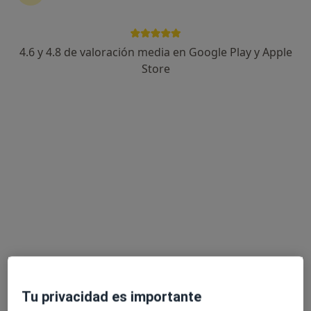
Escoge la consulta online para empezar o continuar
tu tratamiento sin salir de casa. Y, si lo necesitas,
también puedes reservar una cita presencial.
4.6 y 4.8 de valoración media en Google Play y Apple
Store
Mostrar especialistas
¿Cómo funciona?
Expertos en pitiriasis rubra
Daniel Rodezno Elvir
Médico general
Tortosa
Tu privacidad es importante