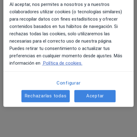
Nathalie Zambrano Rincon
Al aceptar, nos permites a nosotros y a nuestros
colaboradores utilizar cookies (o tecnologías similares)
Médico general
para recopilar datos con fines estadísiticos y ofrecer
Tortosa
contenidos basados en tus hábitos de navegación. Si
rechazas todas las cookies, solo utilizaremos las
necesarias para el correcto uso de nuestra página.
Luis Garcia Vilchez
Puedes retirar tu consentimiento o actualizar tus
preferencias en cualquier momento desde ajustes. Más
Médico general
Tortosa
información en
Política de cookies.
Bianca Sofia Guitierrez
Configurar
Médico general
Rechazarlas todas
Aceptar
Tortosa
Carmelo Amorelli Palladino
Médico general