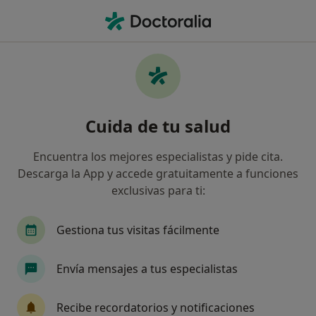
Men
¿Qué estás buscando?
Página De Inicio
Enfermedades
Pitiriasis Rubra
Pitiriasis rubra - Información,
Cuida de tu salud
expertos y preguntas frecuentes
Encuentra los mejores especialistas y pide cita.
Nombres alternativos: Pitiriasis rubra pilaris
Descarga la App y accede gratuitamente a funciones
exclusivas para ti:
Gestiona tus visitas fácilmente
Información
Pregunta al Experto
Envía mensajes a tus especialistas
Recibe recordatorios y notificaciones
No descuides tu salud