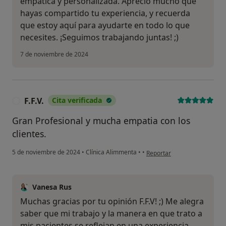
empática y personalizada. Aprecio mucho que
hayas compartido tu experiencia, y recuerda
que estoy aquí para ayudarte en todo lo que
necesites. ¡Seguimos trabajando juntas! ;)
7 de noviembre de 2024
F.F.V.
Cita verificada
F
Gran Profesional y mucha empatia con los
clientes.
en opinión del usuario F.F.V.
5 de noviembre de 2024
•
Clínica Alimmenta
•
•
Reportar
Vanesa Rus
Muchas gracias por tu opinión F.F.V! ;) Me alegra
saber que mi trabajo y la manera en que trato a
mis pacientes se reflejan en una experiencia