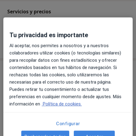
equilibrada sea cual sea la situación de cada paciente.
Servicios y precios
Aprendo de cada caso y quiero seguir haciéndolo para
crecer a nivel profesional! ;)
Sin información sobre servicios y precios
Este especialista aún no ha añadido información
Formación
Tu privacidad es importante
sobre sus servicios
2004-2007. Diplomatura de Nutrición Humana y
Al aceptar, nos permites a nosotros y a nuestros
Dietética (CESNID).
colaboradores utilizar cookies (o tecnologías similares)
2016. Curso de Certificación Internacional en
para recopilar datos con fines estadísiticos y ofrecer
Cineantropometría ISAK Nivel 1 (Sociedad
contenidos basados en tus hábitos de navegación. Si
Consulta
Internacional para el Avance de la Cineatropometría
rechazas todas las cookies, solo utilizaremos las
ISAK).
necesarias para el correcto uso de nuestra página.
Consulta online
Puedes retirar tu consentimiento o actualizar tus
¿Y CÓMO TRABAJAMOS EN ALIMMENTA?
preferencias en cualquier momento desde ajustes. Más
-Personalizamos tu alimentación valorando tus
información en
Política de cookies.
analíticas, preferencias y necesidades
-Te guiamos hasta conseguir un cambio de hábitos
real
Disponibilidad
Este especialista no ofrece reserva online en esta
Configurar
-Te ayudaremos a conseguir tus objetivos: perder,
dirección
ganar o mantener peso, objetivos deportivos, mejorar