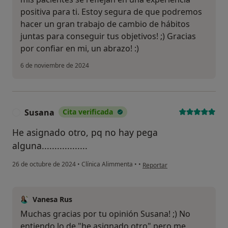
positiva para ti. Estoy segura de que podremos
hacer un gran trabajo de cambio de hábitos
juntas para conseguir tus objetivos! ;) Gracias
por confiar en mi, un abrazo! :)
6 de noviembre de 2024
Susana
Cita verificada
S
He asignado otro, pq no hay pega
alguna..................
en opinión del usuario Susana
26 de octubre de 2024
•
Clínica Alimmenta
•
•
Reportar
Vanesa Rus
Muchas gracias por tu opinión Susana! ;) No
entiendo lo de "he asignado otro" pero me