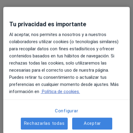
Información
Pregunta al Experto
Tu privacidad es importante
Al aceptar, nos permites a nosotros y a nuestros
colaboradores utilizar cookies (o tecnologías similares)
No descuides tu salud
para recopilar datos con fines estadísiticos y ofrecer
Escoge la consulta online para empezar o continuar
contenidos basados en tus hábitos de navegación. Si
tu tratamiento sin salir de casa. Y, si lo necesitas,
rechazas todas las cookies, solo utilizaremos las
también puedes reservar una cita presencial.
necesarias para el correcto uso de nuestra página.
Puedes retirar tu consentimiento o actualizar tus
Mostrar especialistas
preferencias en cualquier momento desde ajustes. Más
información en
Política de cookies.
¿Cómo funciona?
Configurar
Expertos en faringitis bacteriana
Rechazarlas todas
Aceptar