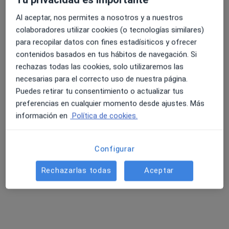
Al aceptar, nos permites a nosotros y a nuestros
Montserrat García Cors
colaboradores utilizar cookies (o tecnologías similares)
para recopilar datos con fines estadísiticos y ofrecer
Internista
contenidos basados en tus hábitos de navegación. Si
Sant Cugat del Vallès
rechazas todas las cookies, solo utilizaremos las
necesarias para el correcto uso de nuestra página.
Pedro Gordo Fraile
Puedes retirar tu consentimiento o actualizar tus
preferencias en cualquier momento desde ajustes. Más
Internista
información en
Política de cookies.
Villalba
Configurar
Rafael de la Rosa Morales
Rechazarlas todas
Aceptar
Internista
Bormujos
Julio Manuel Moreno Salcedo