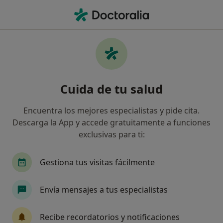
Men
¿Qué estás buscando?
Página De Inicio
Enfermedades
Accidente Cerebrovascular Isquémico
Accidente cerebrovascular
Cuida de tu salud
isquémico - Información,
Encuentra los mejores especialistas y pide cita.
expertos y preguntas frecuentes
Descarga la App y accede gratuitamente a funciones
exclusivas para ti:
Gestiona tus visitas fácilmente
Información
Pregunta al Experto
Envía mensajes a tus especialistas
Recibe recordatorios y notificaciones