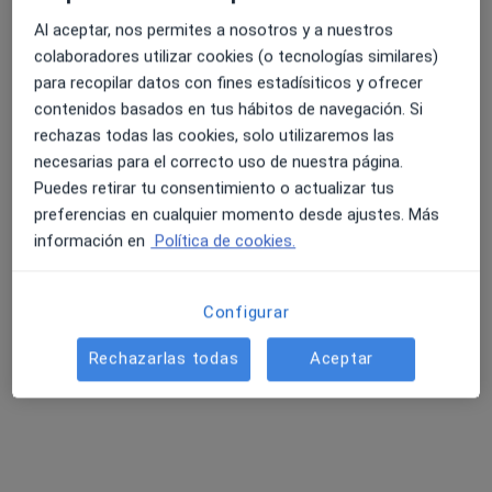
Al aceptar, nos permites a nosotros y a nuestros
Luis González Puig
colaboradores utilizar cookies (o tecnologías similares)
para recopilar datos con fines estadísiticos y ofrecer
Reumatólogo
Torrent
contenidos basados en tus hábitos de navegación. Si
rechazas todas las cookies, solo utilizaremos las
necesarias para el correcto uso de nuestra página.
Diego Mancilla Las Heras
Puedes retirar tu consentimiento o actualizar tus
preferencias en cualquier momento desde ajustes. Más
Urgenciólogo, Médico general
información en
Política de cookies.
Castelldefels
Configurar
Manuel Carrillo Baldasquín
Rechazarlas todas
Aceptar
Médico general
Jose Gonzalez Allepuz