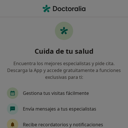
Men
¿Qué estás buscando?
Página De Inicio
Enfermedades
Espondilitis Anquilosante
Espondilitis anquilosante -
Cuida de tu salud
Información, expertos y
Encuentra los mejores especialistas y pide cita.
preguntas frecuentes
Descarga la App y accede gratuitamente a funciones
exclusivas para ti:
Gestiona tus visitas fácilmente
Información
Pregunta al Experto
Envía mensajes a tus especialistas
Recibe recordatorios y notificaciones