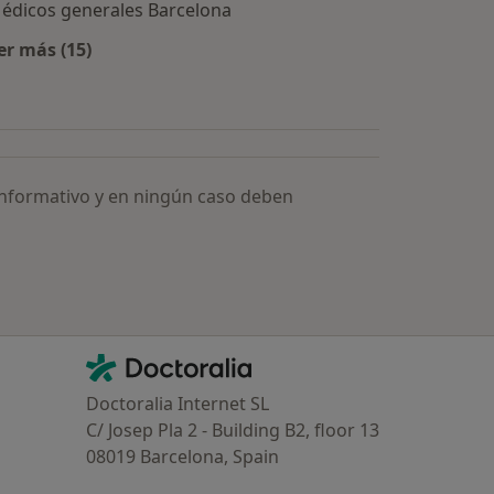
édicos generales Barcelona
er más (15)
Más en esta categoría: Especialistas más solicitados
informativo y en ningún caso deben
Contacto
Doctoralia - Página de inicio
Doctoralia Internet SL
C/ Josep Pla 2 - Building B2, floor 13
08019 Barcelona, Spain