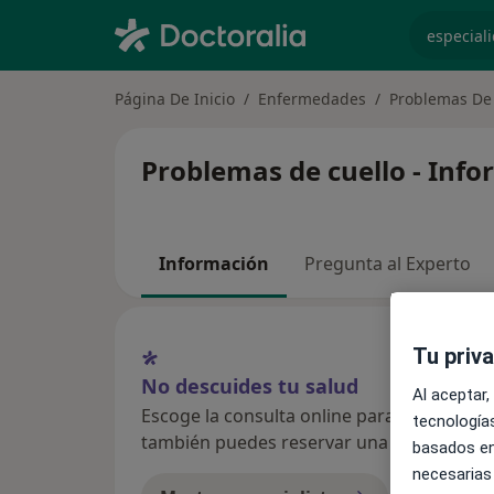
especiali
Página De Inicio
Enfermedades
Problemas De
Problemas de cuello - Info
Información
Pregunta al Experto
Tu priv
No descuides tu salud
Al aceptar,
Escoge la consulta online para empezar o co
tecnologías
también puedes reservar una cita presenci
basados en
necesarias