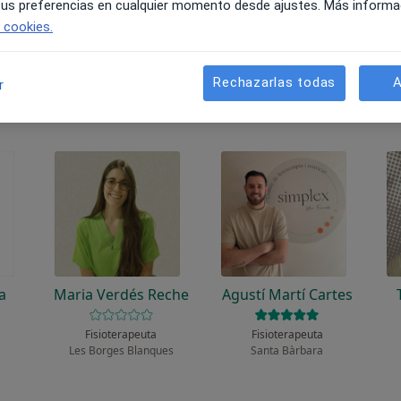
unciona?
 tus preferencias en cualquier momento desde ajustes. Más informa
e cookies.
Rechazarlas todas
A
r
a
Maria Verdés Reche
Agustí Martí Cartes
Fisioterapeuta
Fisioterapeuta
Les Borges Blanques
Santa Bàrbara