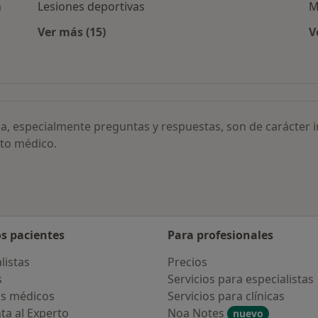
n
Lesiones deportivas
M
Ver más (15)
V
Más en esta categoría: Otras enfermedades
e cuello por ciudad
ia, especialmente preguntas y respuestas, son de carácter 
to médico.
os pacientes
Para profesionales
listas
Precios
s
Servicios para especialistas
s médicos
Servicios para clínicas
ta al Experto
Noa Notes
nuevo