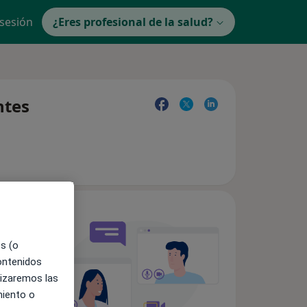
 sesión
¿Eres profesional de la salud?
ntes
es (o
contenidos
lizaremos las
miento o