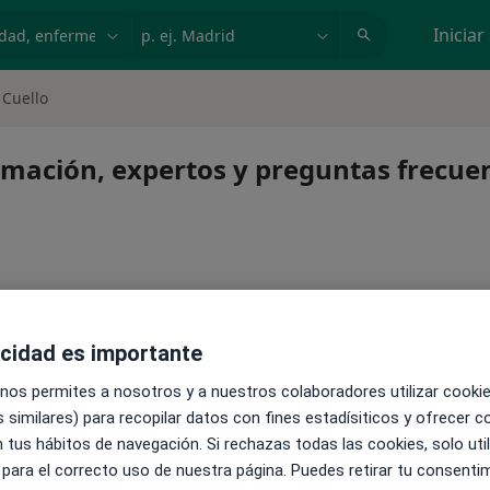
dad, enfermedad o nombre
p. ej. Madrid
Iniciar
 Cuello
rmación, expertos y preguntas frecue
acidad es importante
 nos permites a nosotros y a nuestros colaboradores utilizar cooki
ntinuar tu tratamiento sin salir de casa. Y, si lo necesitas,
 similares) para recopilar datos con fines estadísiticos y ofrecer 
al.
 tus hábitos de navegación. Si rechazas todas las cookies, solo uti
 para el correcto uso de nuestra página. Puedes retirar tu consenti