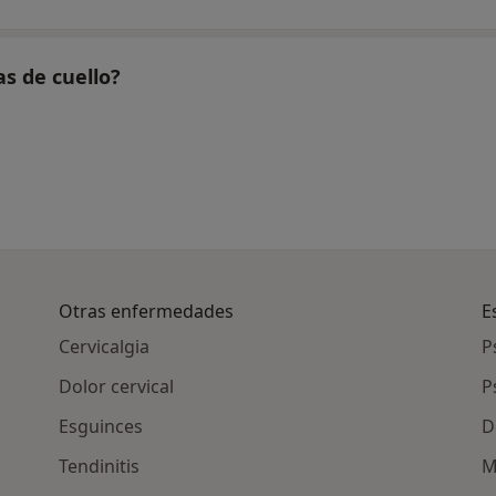
s de cuello?
Otras enfermedades
E
Cervicalgia
P
Dolor cervical
P
Esguinces
D
Tendinitis
M