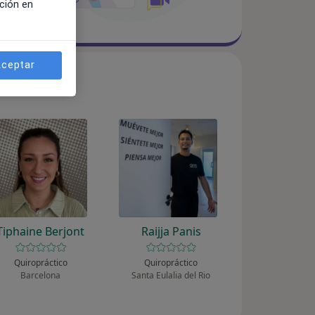
ción en
ceptar
Tiphaine Berjont
Raijja Panis
Quiropráctico
Quiropráctico
Barcelona
Santa Eulalia del Rio