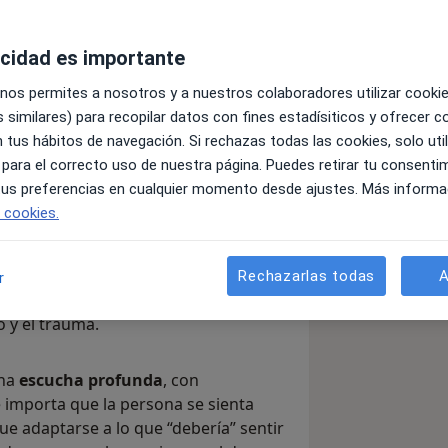
acidad es importante
 nos permites a nosotros y a nuestros colaboradores utilizar cooki
 similares) para recopilar datos con fines estadísiticos y ofrecer 
 tus hábitos de navegación. Si rechazas todas las cookies, solo uti
ienten que, aunque “funcionan” en la
 para el correcto uso de nuestra página. Puedes retirar tu consenti
en calma. Personas que piensan
 tus preferencias en cualquier momento desde ajustes. Más informa
stener, a ser fuertes, pero que a
e cookies.
smas, de su cuerpo o de sus
Rechazarlas todas
A
r
 con una base humanista, gestáltica y
 y el trauma.
una
escucha profunda
, con
e importa que la persona se sienta
ue adaptarse a lo que “debería” sentir