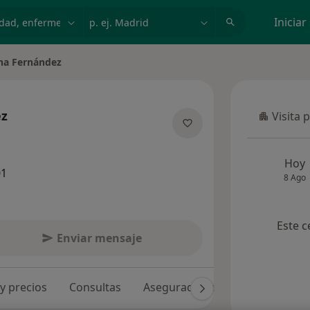
dad, enfermedad o nombre
p. ej. Madrid
Iniciar
ina Fernández
ez
Visita 
Visita p
 las especializaciones
Hoy
01
8 Ago
Este c
Enviar mensaje
 y precios
Consultas
Aseguradoras
Opiniones (2