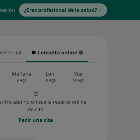
 sesión
¿Eres profesional de la salud?
presencial
Consulta online
resencial
Consulta online
Mañana
Lun
Mar
Mié
Jue
9 Ago
10 Ago
11 Ago
12 Ago
13 Ag
entro aún no ofrece la reserva online
de cita
Pedir una cita
9)
Dudas solucionadas (2)