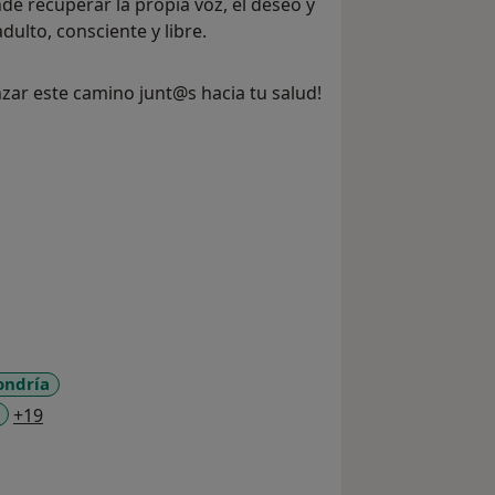
nde recuperar la propia voz, el deseo y
dulto, consciente y libre.
ar este camino junt@s hacia tu salud!
ondría
a11y_sr_more_diseases
+19