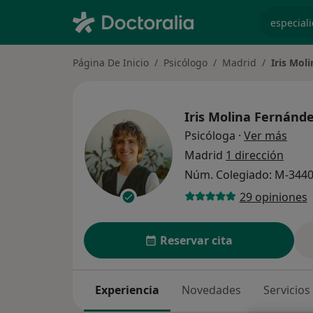
especiali
Página De Inicio
Psicólogo
Madrid
Iris Mol
Iris Molina Fernánd
sobre
Psicóloga
·
Ver más
Madrid
1 dirección
Núm. Colegiado: M-344
29 opiniones
Reservar cita
Experiencia
Novedades
Servicios