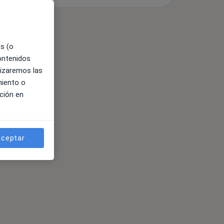
es (o
contenidos
lizaremos las
miento o
ción en
ceptar