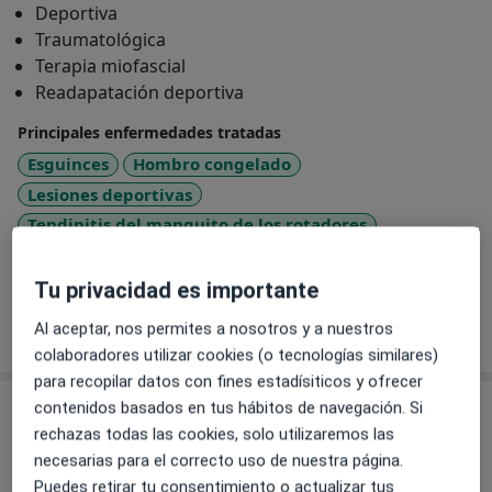
Deportiva
Traumatológica
Terapia miofascial
Readapatación deportiva
Principales enfermedades tratadas
Esguinces
Hombro congelado
Lesiones deportivas
Tendinitis del manguito de los rotadores
a11y_sr_more_diseases
Lesiones musculares
+39
Tu privacidad es importante
Mostrar más detalles
Al aceptar, nos permites a nosotros y a nuestros
sobre la experiencia
colaboradores utilizar cookies (o tecnologías similares)
para recopilar datos con fines estadísiticos y ofrecer
Servicios y precios
contenidos basados en tus hábitos de navegación. Si
rechazas todas las cookies, solo utilizaremos las
Primera visita fisioterapia
necesarias para el correcto uso de nuestra página.
Desde 60 €
Detalles
Puedes retirar tu consentimiento o actualizar tus