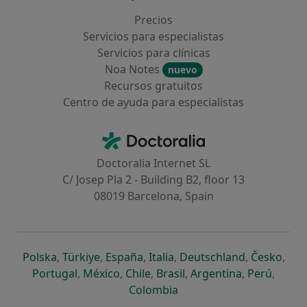
Precios
Servicios para especialistas
Servicios para clínicas
Noa Notes
nuevo
Recursos gratuitos
Centro de ayuda para especialistas
Contacto
Doctoralia - Página de inicio
Doctoralia Internet SL
C/ Josep Pla 2 - Building B2, floor 13
08019 Barcelona, Spain
se abre en una nueva pestaña
se abre en una nueva pestaña
se abre en una nueva pestaña
se abre en una nueva pes
se abre en 
se a
Polska
,
Türkiye
,
España
,
Italia
,
Deutschland
,
Česko
,
se abre en una nueva pestaña
se abre en una nueva pestaña
se abre en una nueva pestaña
se abre en una nueva p
se abre en 
se abr
Portugal
,
México
,
Chile
,
Brasil
,
Argentina
,
Perú
,
se abre en una nueva pe
Colombia