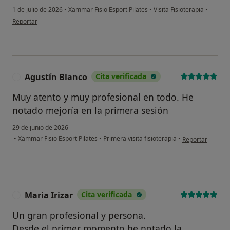
1 de julio de 2026
•
Xammar Fisio Esport Pilates
•
Visita Fisioterapia
•
en opinión del usuario ivan Valentín
Reportar
Agustín Blanco
Cita verificada
A
Muy atento y muy profesional en todo. He
notado mejoría en la primera sesión
29 de junio de 2026
en opinión del u
•
Xammar Fisio Esport Pilates
•
Primera visita fisioterapia
•
Reportar
Maria Irizar
Cita verificada
M
Un gran profesional y persona.
Desde el primer momento he notado la