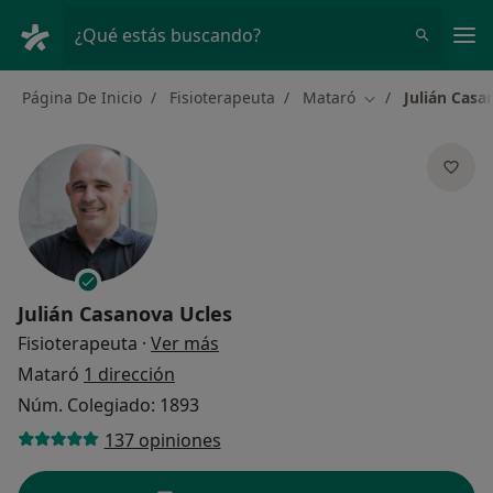
Men
¿Qué estás buscando?
Página De Inicio
Fisioterapeuta
Mataró
Julián Casa
Cambiar de ciud
Julián Casanova Ucles
sobre las especializaciones
Fisioterapeuta
·
Ver más
Mataró
1 dirección
Núm. Colegiado: 1893
137 opiniones