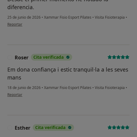
diferencia.
25 de junio de 2026
•
Xammar Fisio Esport Pilates
•
Visita Fisioterapia
•
en opinión del usuario Maria Irizar
Reportar
Roser
Cita verificada
R
Em dona confiança i estic tranquil·la a les seves
mans
18 de junio de 2026
•
Xammar Fisio Esport Pilates
•
Visita Fisioterapia
•
en opinión del usuario Roser
Reportar
Esther
Cita verificada
E