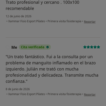
Trato profesional y cercano . 100x100
recomendable
12 de junio de 2026
en opinión del u
•
Xammar Fisio Esport Pilates
•
Primera visita fisioterapia
•
Reportar
Me
Cita verificada
M
"Un trato fantástico. Fui a la consulta por un
problema de manguito inflamado en el brazo
izquierdo. Julián me trató con mucha
profesionalidad y delicadeza. Transmite mucha
confianza."
8 de junio de 2026
en opinión del u
•
Xammar Fisio Esport Pilates
•
Primera visita fisioterapia
•
Reportar