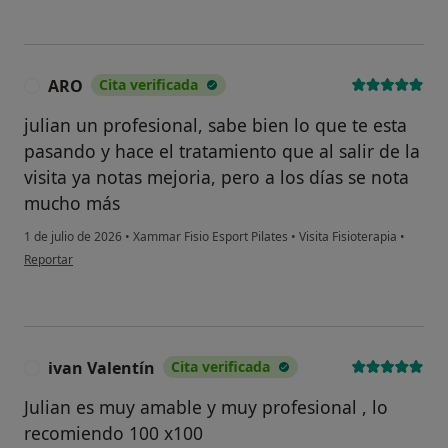
ARO
Cita verificada
A
julian un profesional, sabe bien lo que te esta
pasando y hace el tratamiento que al salir de la
visita ya notas mejoria, pero a los días se nota
mucho más
1 de julio de 2026
•
Xammar Fisio Esport Pilates
•
Visita Fisioterapia
•
en opinión del usuario ARO
Reportar
ivan Valentín
Cita verificada
I
Julian es muy amable y muy profesional , lo
recomiendo 100 x100