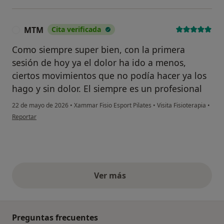
MTM
Cita verificada
M
Como siempre super bien, con la primera
sesión de hoy ya el dolor ha ido a menos,
ciertos movimientos que no podía hacer ya los
hago y sin dolor. El siempre es un profesional
22 de mayo de 2026
•
Xammar Fisio Esport Pilates
•
Visita Fisioterapia
•
en opinión del usuario MTM
Reportar
Ver más
opiniones anteriores
Preguntas frecuentes