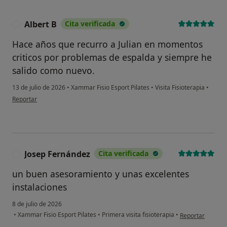
Albert B
Cita verificada
A
Hace años que recurro a Julian en momentos
criticos por problemas de espalda y siempre he
salido como nuevo.
13 de julio de 2026
•
Xammar Fisio Esport Pilates
•
Visita Fisioterapia
•
en opinión del usuario Albert B
Reportar
Josep Fernández
Cita verificada
J
un buen asesoramiento y unas excelentes
instalaciones
8 de julio de 2026
en opinión del u
•
Xammar Fisio Esport Pilates
•
Primera visita fisioterapia
•
Reportar