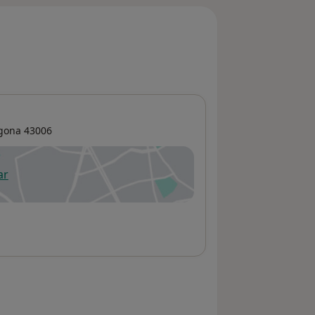
gona
43006
ar
 abre en una nueva pestaña