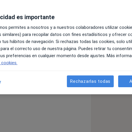
acidad es importante
ista en Dermatología Médica y
 nos permites a nosotros y a nuestros colaboradores utilizar cooki
mente en dos áreas: las enfermedades
 similares) para recopilar datos con fines estadísiticos y ofrecer 
atópica, psoriasis, acné y rosácea, y el
 tus hábitos de navegación. Si rechazas todas las cookies, solo uti
ción temprana hasta el tratamiento
 para el correcto uso de nuestra página. Puedes retirar tu consenti
 tus preferencias en cualquier momento desde ajustes. Más informa
u situación y se sienta acompañado
e cookies.
Rechazarlas todas
A
r