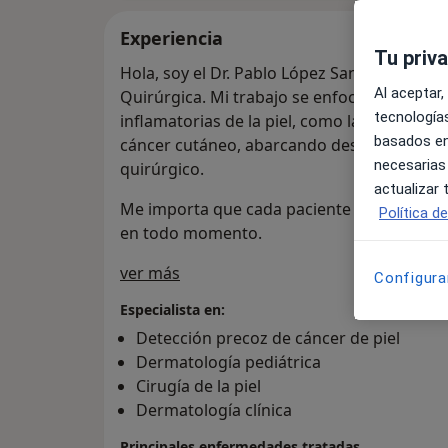
Experiencia
Tu priv
Hola, soy el Dr. Pablo López Sanz, especial
Al aceptar,
Quirúrgica. Mi trabajo se enfoca principal
tecnologías
inflamatorias de la piel, como la dermatitis 
basados en
cáncer cutáneo, abarcando desde su detec
necesarias
quirúrgico.
actualizar
Me importa que cada paciente comprenda s
Política d
en todo momento.
Sobre mí
ver más
Configura
Especialista en:
Detección precoz de cáncer de piel
Dermatología pediátrica
Cirugía de la piel
Dermatología clínica
Principales enfermedades tratadas