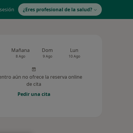
 sesión
¿Eres profesional de la salud?
Mañana
Dom
Lun
Mar
Mié
8 Ago
9 Ago
10 Ago
11 Ago
12 Ag
entro aún no ofrece la reserva online
de cita
Pedir una cita