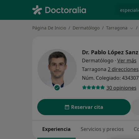
especiali
Página De Inicio
Dermatólogo
Tarragona
Camb
Dr.
Pablo López Sanz
s
Dermatólogo
·
Ver más
Tarragona
2 direcciones
Núm. Colegiado: 43430
30 opiniones
Reservar cita
Experiencia
Servicios y precios
Co