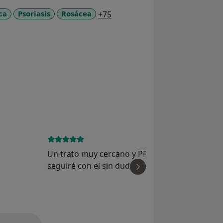
a11y_sr_more_diseases
ca
Psoriasis
Rosácea
+75
July 20, 
Un trato muy cercano y PROFESIONAL un 10
seguiré con el sin dudas espero que resulte el
ver
tratamiento....!!
Cecilia Jara 