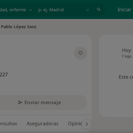
dad, enfermedad o nombre
p. ej. Madrid
Iniciar
Pablo López Sanz
iar de ciudad
Hoy
7 Ago
obre las especializaciones
7227
Este c
Enviar mensaje
nsultas
Aseguradoras
Opiniones (30)