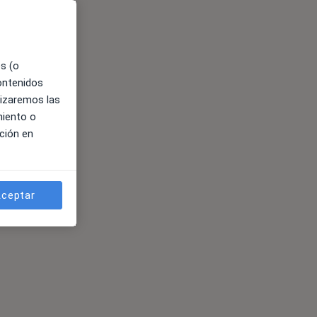
es (o
contenidos
lizaremos las
miento o
ción en
ceptar