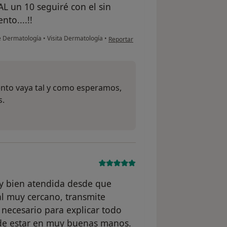
 un 10 seguiré con el sin
to....!!
en opinión del usuario Cecilia Jara Diaz
de Dermatología
•
Visita Dermatología
•
Reportar
miento vaya tal y como esperamos,
s.
y bien atendida desde que
al muy cercano, transmite
necesario para explicar todo
 de estar en muy buenas manos.