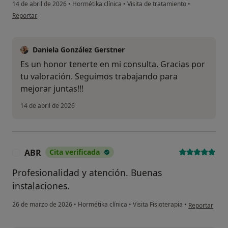
14 de abril de 2026
•
Hormétika clínica
•
Visita de tratamiento
•
en opinión del usuario Paula
Reportar
Daniela González Gerstner
Es un honor tenerte en mi consulta. Gracias por
tu valoración. Seguimos trabajando para
mejorar juntas!!!
14 de abril de 2026
ABR
Cita verificada
A
Profesionalidad y atención. Buenas
instalaciones.
en opinión de
26 de marzo de 2026
•
Hormétika clínica
•
Visita Fisioterapia
•
Reportar