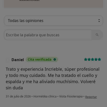
Busca en opiniones
Daniel
Cita verificada
D
Trato y experiencia Incrieble, súper profesional
y todo muy cuidado. Me ha tratado el cuello y
espalda y me ha aliviado muchísimo. Volveré
sin duda
en opinión del u
31 de julio de 2026
•
Hormétika clínica
•
Visita Fisioterapia
•
Reportar