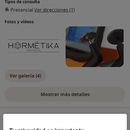
Tipos de consulta
Presencial
Ver direcciones (1)
Fotos y vídeos
Ver galería (4)
Mostrar más detalles
sobre la experiencia
Novedades
Daniela González Gerstner