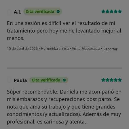
A.L
Cita verificada
A
En una sesión es difícil ver el resultado de mi
tratamiento pero hoy me he levantado mejor al
menos.
en opinión del u
15 de abril de 2026
•
Hormétika clínica
•
Visita Fisioterapia
•
Reportar
Paula
Cita verificada
P
Súper recomendable. Daniela me acompañó en
mis embarazos y recuperaciones post parto. Se
nota que ama su trabajo y que tiene grandes
conocimientos (y actualizados). Además de muy
profesional, es cariñosa y atenta.