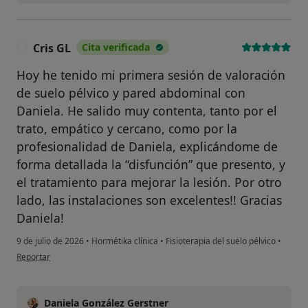
Cris GL
Cita verificada
C
Hoy he tenido mi primera sesión de valoración
de suelo pélvico y pared abdominal con
Daniela. He salido muy contenta, tanto por el
trato, empático y cercano, como por la
profesionalidad de Daniela, explicándome de
forma detallada la “disfunción” que presento, y
el tratamiento para mejorar la lesión. Por otro
lado, las instalaciones son excelentes!! Gracias
Daniela!
9 de julio de 2026
•
Hormétika clínica
•
Fisioterapia del suelo pélvico
•
en opinión del usuario Cris GL
Reportar
Daniela González Gerstner