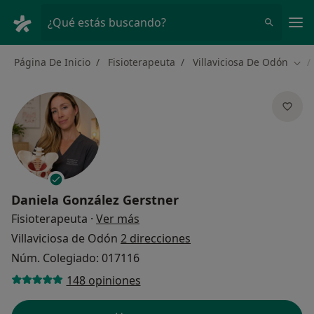
Men
¿Qué estás buscando?
Página De Inicio
Fisioterapeuta
Villaviciosa De Odón
Camb
Daniela González Gerstner
sobre las especializaciones
Fisioterapeuta
·
Ver más
Villaviciosa de Odón
2 direcciones
Núm. Colegiado: 017116
148 opiniones