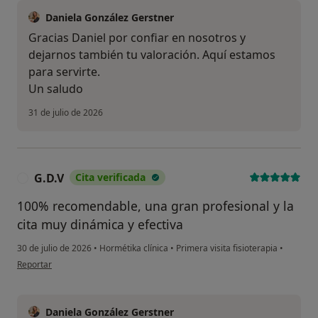
Daniela González Gerstner
Gracias Daniel por confiar en nosotros y
dejarnos también tu valoración. Aquí estamos
para servirte.
Un saludo
31 de julio de 2026
G.D.V
Cita verificada
G
100% recomendable, una gran profesional y la
cita muy dinámica y efectiva
30 de julio de 2026
•
Hormétika clínica
•
Primera visita fisioterapia
•
en opinión del usuario G.D.V
Reportar
Daniela González Gerstner