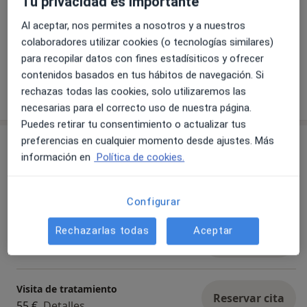
Tu privacidad es importante
Calle Duero Nº 37, Local 10, El Bosque, Villaviciosa
de Odón 28670
Al aceptar, nos permites a nosotros y a nuestros
colaboradores utilizar cookies (o tecnologías similares)
En Hormétika contamos con Ecografía, INDIBA y
para recopilar datos con fines estadísiticos y ofrecer
Electroestimulación
contenidos basados en tus hábitos de navegación. Si
rechazas todas las cookies, solo utilizaremos las
11/06/2025
necesarias para el correcto uso de nuestra página.
Puedes retirar tu consentimiento o actualizar tus
preferencias en cualquier momento desde ajustes. Más
Servicios y precios
información en
Política de cookies.
Primera visita fisioterapia
Reservar cita
55 €
Detalles
Configurar
Exploración y diagnóstico de ATM
Rechazarlas todas
Aceptar
Reservar cita
55 €
Detalles
Visita de tratamiento
Reservar cita
55 €
Detalles