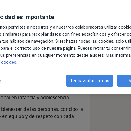
acidad es importante
 nos permites a nosotros y a nuestros colaboradores utilizar cooki
 similares) para recopilar datos con fines estadísiticos y ofrecer 
 tus hábitos de navegación. Si rechazas todas las cookies, solo uti
xperiencia en el trabajo terapéutico
 para el correcto uso de nuestra página. Puedes retirar tu consenti
personas que atraviesan momentos
 tus preferencias en cualquier momento desde ajustes. Más informa
uoso y adaptado a cada caso,
e cookies.
itivo-conductual (TCC) y terapias
Rechazarlas todas
A
r
iedad, adicciones, dificultades en la
ares complejos, así como en el trabajo
onal en infancia y adolescencia.
 bienestar de las personas, concibo la
o en equipo y de respeto con cada