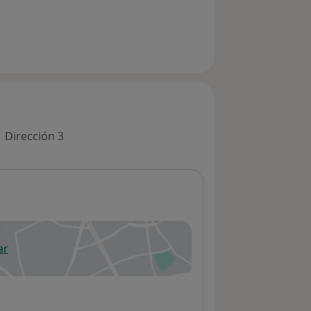
Dirección 3
ar
 abre en una nueva pestaña