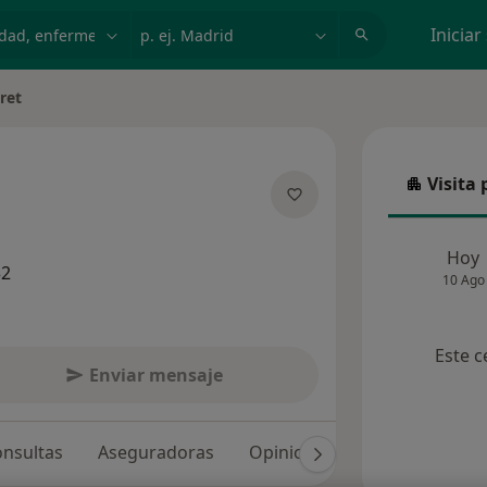
dad, enfermedad o nombre
p. ej. Madrid
Iniciar
ret
udad
Visita 
Visita p
e las especializaciones
Hoy
32
10 Ago
Este c
Enviar mensaje
nsultas
Aseguradoras
Opiniones (40)