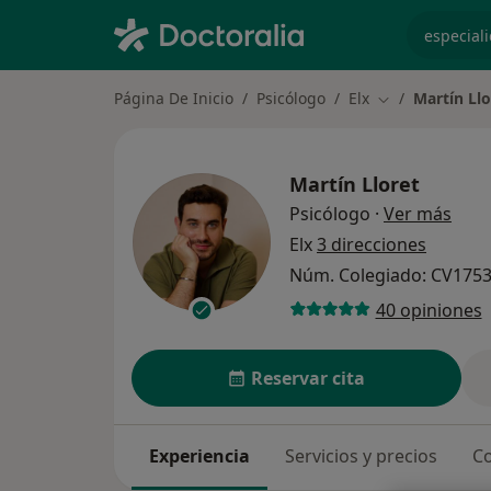
especiali
Página De Inicio
Psicólogo
Elx
Martín Llo
Cambiar de ci
Martín Lloret
sobr
Psicólogo
·
Ver más
Elx
3 direcciones
Núm. Colegiado: CV175
40 opiniones
Reservar cita
Experiencia
Servicios y precios
Co