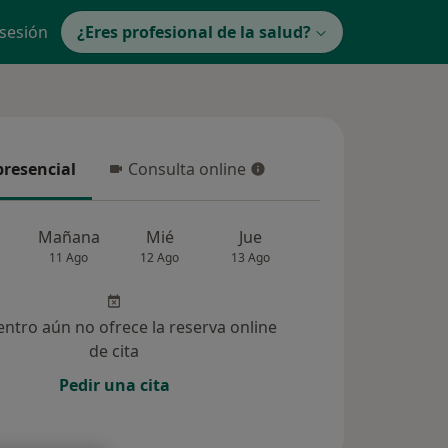
 sesión
¿Eres profesional de la salud?
presencial
Consulta online
resencial
Consulta online
Mañana
Mié
Jue
Vie
Sáb
11 Ago
12 Ago
13 Ago
14 Ago
15 Ag
entro aún no ofrece la reserva online
de cita
Pedir una cita