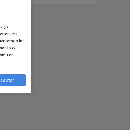
es (o
contenidos
lizaremos las
miento o
ción en
ceptar