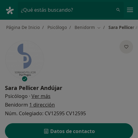
Men
¿Qué estás buscando?
Página De Inicio
Psicólogo
Benidorm
Sara Pellicer 
Cambiar de ciudad
Sara Pellicer Andújar
sobre las especializaciones
Psicólogo
·
Ver más
Benidorm
1 dirección
Núm. Colegiado: CV12595 CV12595
Datos de contacto