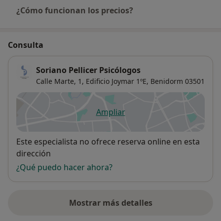
¿Cómo funcionan los precios?
Consulta
Soriano Pellicer Psicólogos
Calle Marte, 1, Edificio Joymar 1ºE,
Benidorm
03501
Ampliar
se abre en una nueva pestañ
Disponibilidad
Este especialista no ofrece reserva online en esta
dirección
¿Qué puedo hacer ahora?
Mostrar más detalles
sobre la dirección