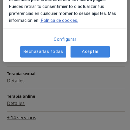
Consulta online
Puedes retirar tu consentimiento o actualizar tus
Detalles
preferencias en cualquier momento desde ajustes. Más
información en
Política de cookies.
Reestructuración cognitiva
Detalles
Configurar
Técnicas y estrategias de autoestima
Rechazarlas todas
Aceptar
Detalles
Terapia sexual
Detalles
Terapia online
Detalles
+ 14 servicios