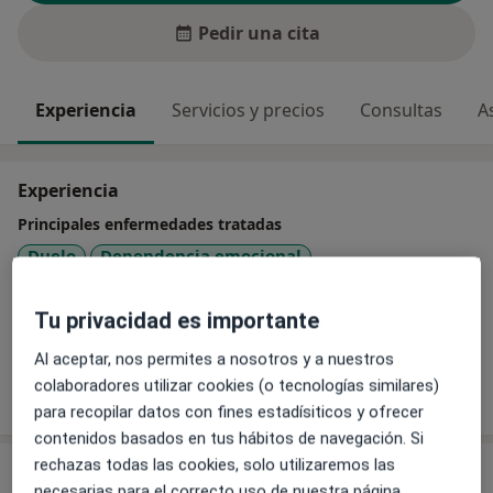
Pedir una cita
Experiencia
Servicios y precios
Consultas
A
Experiencia
Principales enfermedades tratadas
Duelo
Dependencia emocional
Trastorno obsesivo compulsivo (TOC)
a11y_sr_more
Trastorno de adaptación
Insomnio
+20
Tu privacidad es importante
Al aceptar, nos permites a nosotros y a nuestros
colaboradores utilizar cookies (o tecnologías similares)
Mostrar más detalles
sobre la experiencia
para recopilar datos con fines estadísiticos y ofrecer
contenidos basados en tus hábitos de navegación. Si
rechazas todas las cookies, solo utilizaremos las
Servicios y precios
necesarias para el correcto uso de nuestra página.