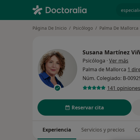
especiali
Página De Inicio
Psicólogo
Palma De Mallorca
Susana Martínez Vi
sobre
Psicóloga
·
Ver más
Palma de Mallorca
1 dir
Núm. Colegiado: B-0092
141 opinione
Reservar cita
Experiencia
Servicios y precios
Co