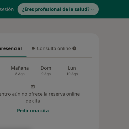
 sesión
¿Eres profesional de la salud?
presencial
Consulta online
resencial
Consulta online
Mañana
Dom
Lun
Mar
Mié
8 Ago
9 Ago
10 Ago
11 Ago
12 Ag
entro aún no ofrece la reserva online
de cita
Pedir una cita