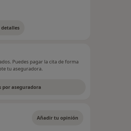
detalles
bre la dirección
vados. Puedes pagar la cita de forma
epte tu aseguradora.
as por aseguradora
Añadir tu opinión