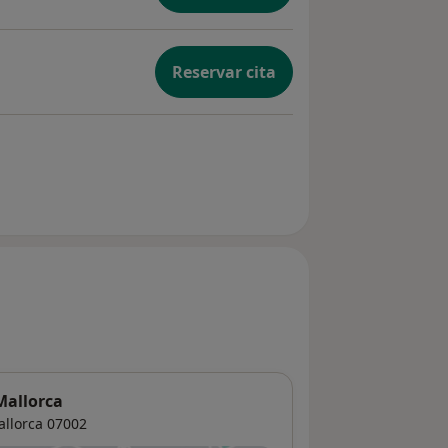
Reservar cita
Mallorca
llorca
07002