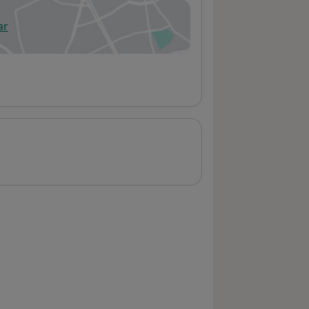
ar
 abre en una nueva pestaña