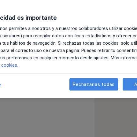
acidad es importante
 nos permites a nosotros y a nuestros colaboradores utilizar cooki
 similares) para recopilar datos con fines estadísiticos y ofrecer 
 tus hábitos de navegación. Si rechazas todas las cookies, solo uti
e Pura vida Consulta de Psicología y
 para el correcto uso de nuestra página. Puedes retirar tu consenti
e el año1997, B-00929. Mi Consulta
 tus preferencias en cualquier momento desde ajustes. Más informa
ializado ,autorizado por la Conselleria
e cookies.
.º de Registro sanitario 5392. Durante
 como Psicóloga y Psicoterapeuta.
e podido desarrollar una amplia
Rechazarlas todas
A
r
de intervención Psicológica , tanto en
ias grupales. En Población Adulta he
nos de Ansiedad, Trastornos del estado
apia de Pareja, Dependencia
emas en la relaciones Personales,
bién he participado en la creación y
mo en Programas de Prevención,