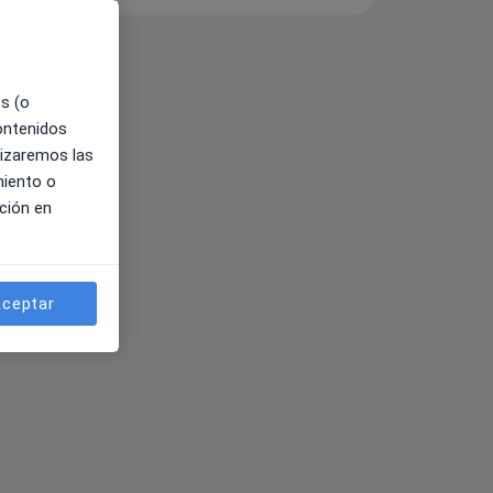
es (o
contenidos
lizaremos las
miento o
ción en
ceptar