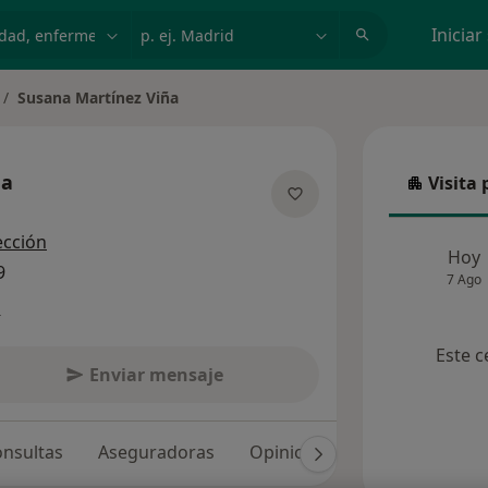
dad, enfermedad o nombre
p. ej. Madrid
Iniciar
Susana Martínez Viña
ña
Visita 
Visita p
 las especializaciones
ección
Hoy
9
7 Ago
s
Este c
Enviar mensaje
nsultas
Aseguradoras
Opiniones (141)