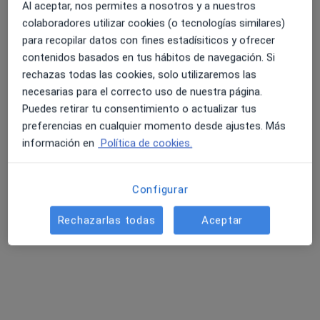
Al aceptar, nos permites a nosotros y a nuestros
Luis Garcia Vilchez
colaboradores utilizar cookies (o tecnologías similares)
para recopilar datos con fines estadísiticos y ofrecer
Médico general
contenidos basados en tus hábitos de navegación. Si
Tortosa
rechazas todas las cookies, solo utilizaremos las
necesarias para el correcto uso de nuestra página.
Puedes retirar tu consentimiento o actualizar tus
Bianca Sofia Guitierrez
preferencias en cualquier momento desde ajustes. Más
información en
Política de cookies.
Médico general
Tortosa
Configurar
Carmelo Amorelli Palladino
Rechazarlas todas
Aceptar
Médico general
Tortosa
Carlos Sotgiu Marrero