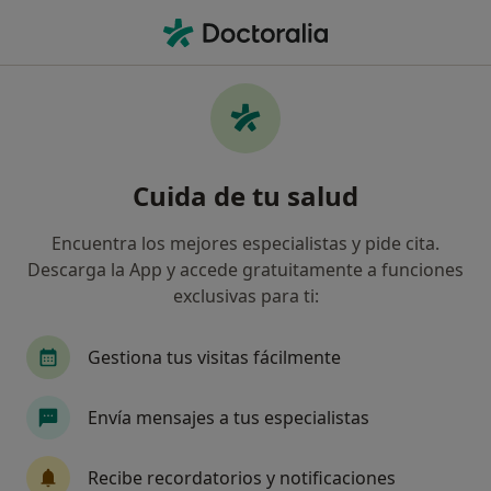
Men
¿Qué estás buscando?
Página De Inicio
Enfermedades
Neuropatía Del Nervio Tibial
Neuropatía del nervio tibial -
Cuida de tu salud
Información, expertos y
Encuentra los mejores especialistas y pide cita.
preguntas frecuentes
Descarga la App y accede gratuitamente a funciones
exclusivas para ti:
Gestiona tus visitas fácilmente
Información
Pregunta al Experto
Envía mensajes a tus especialistas
Recibe recordatorios y notificaciones