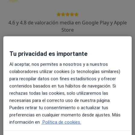
No descuides tu salud
Escoge la consulta online para empezar o continuar
tu tratamiento sin salir de casa. Y, si lo necesitas,
4.6 y 4.8 de valoración media en Google Play y Apple
también puedes reservar una cita presencial.
Store
Mostrar especialistas
¿Cómo funciona?
Tu privacidad es importante
Al aceptar, nos permites a nosotros y a nuestros
colaboradores utilizar cookies (o tecnologías similares)
para recopilar datos con fines estadísiticos y ofrecer
Expertos en trauma en el oído interno
contenidos basados en tus hábitos de navegación. Si
rechazas todas las cookies, solo utilizaremos las
necesarias para el correcto uso de nuestra página.
Daniela Paez Mantilla
Puedes retirar tu consentimiento o actualizar tus
preferencias en cualquier momento desde ajustes. Más
Otorrino
información en
Política de cookies.
Madrid