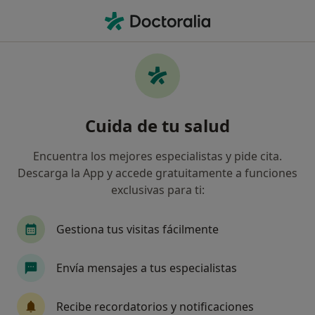
Men
¿Qué estás buscando?
Página De Inicio
Enfermedades
Trauma En El Oído Interno
Trauma en el oído interno -
Cuida de tu salud
Información, expertos y
Encuentra los mejores especialistas y pide cita.
preguntas frecuentes
Descarga la App y accede gratuitamente a funciones
exclusivas para ti:
Gestiona tus visitas fácilmente
Información
Envía mensajes a tus especialistas
Recibe recordatorios y notificaciones