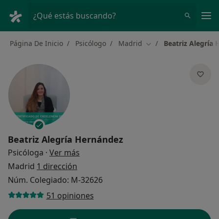
Men
¿Qué estás buscando?
Página De Inicio
Psicólogo
Madrid
Beatriz Alegría
Cambiar de ciudad
Beatriz Alegría Hernández
sobre las especializaciones
Psicóloga
·
Ver más
Madrid
1 dirección
Núm. Colegiado: M-32626
51 opiniones