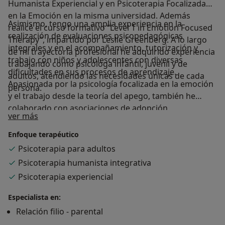
Humanista Experiencial y en Psicoterapia Focalizada
en la Emoción en la misma universidad. Además
Asimismo, tengo una amplia experiencia en la
realicé el curso formativo “Level 1 in Emotion Focused
realización de evaluaciones psicopedagógicas
Therapy”, impartido por Leslie Greenberg. A lo largo
integrales y en el acompañamiento, tutorización y
de mi trayectoria profesional he adquirido experiencia
trabajo con niños y adolescentes con diversas
trabajando como psicóloga infantil, juvenil y de
dificultades en sus procesos de aprendizaje.
adultos, atendiendo las necesidades únicas de cada
Apasionada por la psicología focalizada en la emoción
persona.
y el trabajo desde la teoría del apego, también he
colaborado con asociaciones de adopción
Sobre mí
ver más
internacional, gabinetes de psicología infantil y juvenil
y consultas de psicoterapia de adultos.
Enfoque terapéutico
Psicoterapia para adultos
Psicoterapia humanista integrativa
Psicoterapia experiencial
Especialista en:
Relación filio - parental