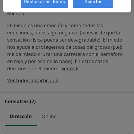
Rechazarlas todas
Aceptar
Miedos
El miedo es una emoción y como todas las
emociones, no es algo negativo (a pesar de que la
sensación física pueda ser desagradable). El miedo
nos ayuda a protegernos de cosas peligrosas (p.ej:
me da miedo cruzar una carretera con el semáforo
en rojo y por eso no lo hago). En estos casos
decimos que el miedo
...
ver más
Ver todos los artículos
Consultas (2)
Dirección
Online