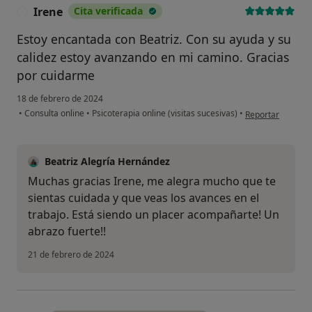
Irene
Cita verificada
I
Estoy encantada con Beatriz. Con su ayuda y su
calidez estoy avanzando en mi camino. Gracias
por cuidarme
18 de febrero de 2024
en opinión del us
•
Consulta online
•
Psicoterapia online (visitas sucesivas)
•
Reportar
Beatriz Alegría Hernández
Muchas gracias Irene, me alegra mucho que te
sientas cuidada y que veas los avances en el
trabajo. Está siendo un placer acompañarte! Un
abrazo fuerte!!
21 de febrero de 2024