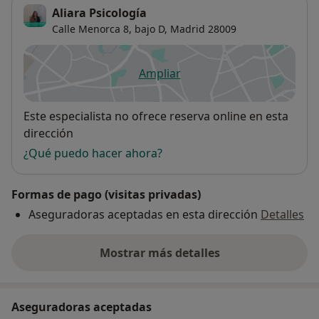
Aliara Psicología
Calle Menorca 8, bajo D,
Madrid
28009
Ampliar
se abre en una nueva pestañ
Disponibilidad
Este especialista no ofrece reserva online en esta
dirección
¿Qué puedo hacer ahora?
Formas de pago (visitas privadas)
Aseguradoras aceptadas en esta dirección
Detalles
Mostrar más detalles
sobre la dirección
Aseguradoras aceptadas