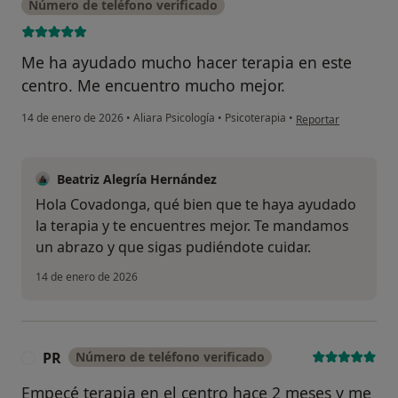
Número de teléfono verificado
Me ha ayudado mucho hacer terapia en este
centro. Me encuentro mucho mejor.
en opinión del usua
14 de enero de 2026
•
Aliara Psicología
•
Psicoterapia
•
Reportar
Beatriz Alegría Hernández
Hola Covadonga, qué bien que te haya ayudado
la terapia y te encuentres mejor. Te mandamos
un abrazo y que sigas pudiéndote cuidar.
14 de enero de 2026
PR
Número de teléfono verificado
P
Empecé terapia en el centro hace 2 meses y me