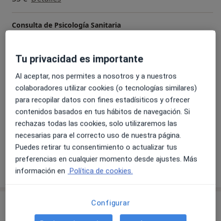
Consulta de Psicología Sanitaria
70 €
Detalles
Tu privacidad es importante
Consulta psicológica online
70 €
Detalles
Al aceptar, nos permites a nosotros y a nuestros
colaboradores utilizar cookies (o tecnologías similares)
para recopilar datos con fines estadísiticos y ofrecer
Entrevista preconsulta gratuita
contenidos basados en tus hábitos de navegación. Si
Servicio gratuito
Detalles
rechazas todas las cookies, solo utilizaremos las
necesarias para el correcto uso de nuestra página.
+ 8 servicios
Puedes retirar tu consentimiento o actualizar tus
preferencias en cualquier momento desde ajustes. Más
¿Cómo funcionan los precios?
información en
Política de cookies.
Configurar
Artículos