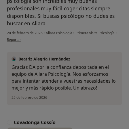
psicología son increíbles muy buenas
profesionales muy fácil coger citas siempre
disponibles. Si buscas psicólogo no dudes es
buscar en Aliara
20 de febrero de 2026
•
Aliara Psicología
•
Primera visita Psicología
•
en opinión del usuario D.A
Reportar
Beatriz Alegría Hernández
Gracias DA por la confianza depositada en el
equipo de Aliara Psicología. Nos esforzamos
para intentar atender a vuestras necesidades lo
mejor y más rápido posible. Un abrazo!
25 de febrero de 2026
Covadonga Cossío
C