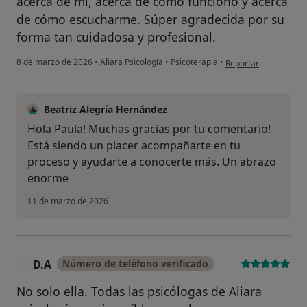
acerca de mí, acerca de cómo funciono y acerca
de cómo escucharme. Súper agradecida por su
forma tan cuidadosa y profesional.
en opinión del usuari
8 de marzo de 2026
•
Aliara Psicología
•
Psicoterapia
•
Reportar
Beatriz Alegría Hernández
Hola Paula! Muchas gracias por tu comentario!
Está siendo un placer acompañarte en tu
proceso y ayudarte a conocerte más. Un abrazo
enorme
11 de marzo de 2026
D.A
Número de teléfono verificado
D
No solo ella. Todas las psicólogas de Aliara