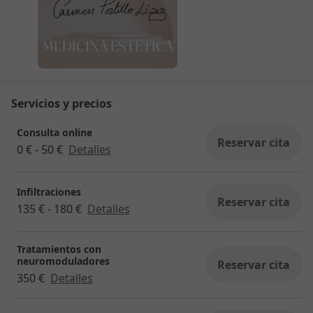
bono de 3 sesiones, ideal para una hidratación
profunda y progresiva.
Contáctame para más información o reserva tu
cita y comienza con tu primera sesión de
hidratación profunda.
Servicios y precios
Consulta online
Reservar cita
0 € - 50 €
Detalles
Infiltraciones
Reservar cita
135 € - 180 €
Detalles
Tratamientos con
neuromoduladores
Reservar cita
350 €
Detalles