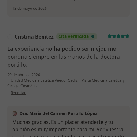
13 de mayo de 2026
Cristina Benitez
Cita verificada
C
La experiencia no ha podido ser mejor, me
pondría siempre en las manos de la doctora
portillo.
29 de abril de 2026
•
Unidad Medicina Estética Veedor Cádiz.
•
Visita Medicina Estética y
Cirugía Cosmética
en opinión del usuario Cristina Benitez
•
Reportar
Dra. María del Carmen Portillo López
Muchas gracias. Es un placer atenderte y tu
opinión es muy importante para mí. Ver vuestra
satisfacción me hace tan feliz que es el mejor de