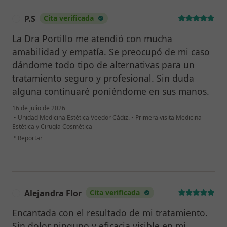
P.S
Cita verificada
P
La Dra Portillo me atendió con mucha
amabilidad y empatía. Se preocupó de mi caso
dándome todo tipo de alternativas para un
tratamiento seguro y profesional. Sin duda
alguna continuaré poniéndome en sus manos.
16 de julio de 2026
•
Unidad Medicina Estética Veedor Cádiz.
•
Primera visita Medicina
Estética y Cirugía Cosmética
en opinión del usuario P.S
•
Reportar
Alejandra Flor
Cita verificada
A
Encantada con el resultado de mi tratamiento.
Sin dolor ninguno y eficacia visible en mi