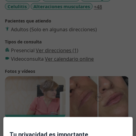
a11y_sr_more_
Celulitis
Alteraciones musculares
+48
Pacientes que atiendo
Adultos (Solo en algunas direcciones)
Tipos de consulta
Presencial
Ver direcciones (1)
Videoconsulta
Ver calendario online
Fotos y vídeos
Ver galería (21)
Tu privacidad es importante