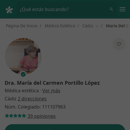
Men
¿Qué estás buscando?
Página De Inicio
Médico Estético
Cádiz
María Del C
Cambiar de ciuda
Dra.
María del Carmen Portillo López
sobre las especializaciones
Médica estética
·
Ver más
Cádiz
2 direcciones
Núm. Colegiado: 111107963
39 opiniones