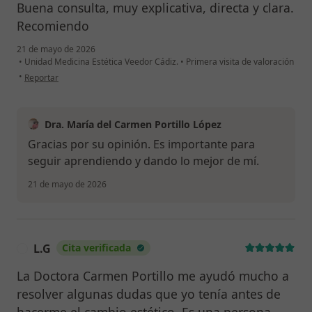
Buena consulta, muy explicativa, directa y clara.
Recomiendo
21 de mayo de 2026
•
Unidad Medicina Estética Veedor Cádiz.
•
Primera visita de valoración
en opinión del usuario Grb
•
Reportar
Dra. María del Carmen Portillo López
Gracias por su opinión. Es importante para
seguir aprendiendo y dando lo mejor de mí.
21 de mayo de 2026
L.G
Cita verificada
L
La Doctora Carmen Portillo me ayudó mucho a
resolver algunas dudas que yo tenía antes de
hacerme el cambio estético. Es una persona