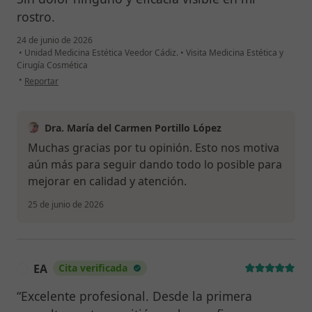
rostro.
24 de junio de 2026
•
Unidad Medicina Estética Veedor Cádiz.
•
Visita Medicina Estética y
Cirugía Cosmética
en opinión del usuario Alejandra Flor
•
Reportar
Dra. María del Carmen Portillo López
Muchas gracias por tu opinión. Esto nos motiva
aún más para seguir dando todo lo posible para
mejorar en calidad y atención.
25 de junio de 2026
EA
Cita verificada
E
“Excelente profesional. Desde la primera