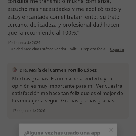
consulta me transmitió mucha confianza,
escuchó mis necesidades y me explicó todo y
estoy encantada con el tratamiento. Su trato
cercano, delicadeza y profesionalidad hacen
que la recomiende al 100%.”
16 de junio de 2026
en opinión del 
•
Unidad Medicina Estética Veedor Cádiz.
•
Limpieza facial
•
Reportar
Dra. María del Carmen Portillo López
Muchas gracias. Es un placer atenderte y tu
opinión es muy importante para mí. Ver vuestra
satisfacción me hace tan feliz que es el mejor de
los empujes a seguir. Gracias gracias gracias.
17 de junio de 2026
¿Alguna vez has usado una app