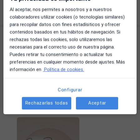
Al aceptar, nos permites a nosotros y a nuestros
Mostrar más detalles
sobre la experiencia
colaboradores utilizar cookies (o tecnologías similares)
para recopilar datos con fines estadísiticos y ofrecer
contenidos basados en tus hábitos de navegación. Si
Novedades
rechazas todas las cookies, solo utilizaremos las
Dra. María del Carmen Portillo López
necesarias para el correcto uso de nuestra página.
C. Cervantes 9, Cádiz 11003
Puedes retirar tu consentimiento o actualizar tus
preferencias en cualquier momento desde ajustes. Más
Skinbooster: hidratación profunda para tu piel
información en
Política de cookies.
El tratamiento Skinbooster consiste en la
aplicación de ácido hialurónico sin densidad,
Configurar
diseñado para hidratar la piel desde el interior sin
aportar volumen. Estimula la producción de
Leer más
Rechazarlas todas
Aceptar
colágeno y elastina, mejora la consistencia y
03/02/2026
calidad de la piel y ayuda a tratar los signos del
envejecimiento, la flacidez y la deshidratación.
Para potenciar los resultados, dispongo de un