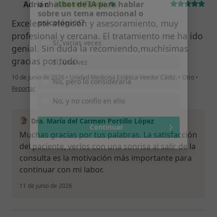
o chatbot de IA para hablar
Adrián
Cita verificada
A
sobre un tema emocional o
psicológico?
Excelente atención y asesoramiento, muy
profesional y cercana. El tratamiento me ha ido
Sí, varias veces
genial. Sin duda la recomiendo,muchísimas
Sí, una vez
gracias por todo
10 de junio de 2026
•
Unidad Medicina Estética Veedor Cádiz.
•
Otro
•
No, pero lo consideraría
en opinión del usuario Adrián
Reportar
No, y no confío en ello
Dra. María del Carmen Portillo López
Continuar
Muchas gracias por tus palabras. La satisfacción
del paciente, verlos con una sonrisa al salir de la
consulta es la motivación más importante para
continuar con mi labor.
11 de junio de 2026