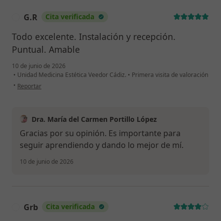
G.R
Cita verificada
G
Todo excelente. Instalación y recepción.
Puntual. Amable
10 de junio de 2026
•
Unidad Medicina Estética Veedor Cádiz.
•
Primera visita de valoración
en opinión del usuario G.R
•
Reportar
Dra. María del Carmen Portillo López
Gracias por su opinión. Es importante para
seguir aprendiendo y dando lo mejor de mí.
10 de junio de 2026
Grb
Cita verificada
G