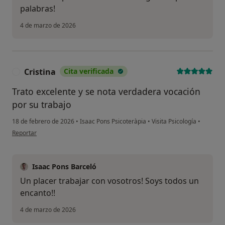
palabras!
4 de marzo de 2026
Cristina
Cita verificada
C
Trato excelente y se nota verdadera vocación
por su trabajo
18 de febrero de 2026
•
Isaac Pons Psicoteràpia
•
Visita Psicología
•
en opinión del usuario Cristina
Reportar
Isaac Pons Barceló
Un placer trabajar con vosotros! Soys todos un
encanto!!
4 de marzo de 2026