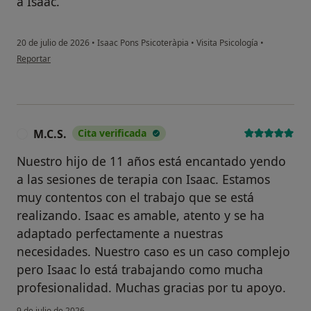
a Isaac.
20 de julio de 2026
•
Isaac Pons Psicoteràpia
•
Visita Psicología
•
en opinión del usuario PK
Reportar
M.C.S.
Cita verificada
M
Nuestro hijo de 11 años está encantado yendo
a las sesiones de terapia con Isaac. Estamos
muy contentos con el trabajo que se está
realizando. Isaac es amable, atento y se ha
adaptado perfectamente a nuestras
necesidades. Nuestro caso es un caso complejo
pero Isaac lo está trabajando como mucha
profesionalidad. Muchas gracias por tu apoyo.
9 de julio de 2026