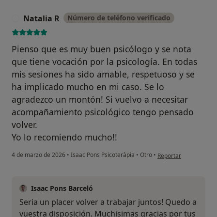
Natalia R
Número de teléfono verificado
N
Pienso que es muy buen psicólogo y se nota
que tiene vocación por la psicología. En todas
mis sesiones ha sido amable, respetuoso y se
ha implicado mucho en mi caso. Se lo
agradezco un montón! Si vuelvo a necesitar
acompañamiento psicológico tengo pensado
volver.
Yo lo recomiendo mucho!!
en opinión del usuario
4 de marzo de 2026
•
Isaac Pons Psicoteràpia
•
Otro
•
Reportar
Isaac Pons Barceló
Seria un placer volver a trabajar juntos! Quedo a
vuestra disposición. Muchisimas gracias por tus