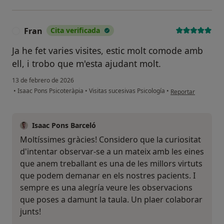
Fran
Cita verificada
F
Ja he fet varies visites, estic molt comode amb
ell, i trobo que m'esta ajudant molt.
13 de febrero de 2026
en opinión del usua
•
Isaac Pons Psicoteràpia
•
Visitas sucesivas Psicología
•
Reportar
Isaac Pons Barceló
Moltíssimes gràcies! Considero que la curiositat
d'intentar observar-se a un mateix amb les eines
que anem treballant es una de les millors virtuts
que podem demanar en els nostres pacients. I
sempre es una alegría veure les observacions
que poses a damunt la taula. Un plaer colaborar
junts!