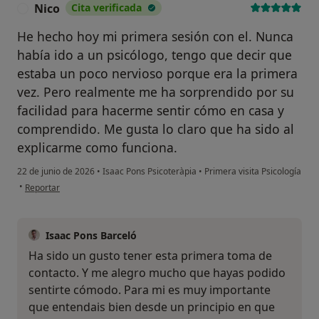
Nico
Cita verificada
N
He hecho hoy mi primera sesión con el. Nunca
había ido a un psicólogo, tengo que decir que
estaba un poco nervioso porque era la primera
vez. Pero realmente me ha sorprendido por su
facilidad para hacerme sentir cómo en casa y
comprendido. Me gusta lo claro que ha sido al
explicarme como funciona.
22 de junio de 2026
•
Isaac Pons Psicoteràpia
•
Primera visita Psicología
en opinión del usuario Nico
•
Reportar
Isaac Pons Barceló
Ha sido un gusto tener esta primera toma de
contacto. Y me alegro mucho que hayas podido
sentirte cómodo. Para mi es muy importante
que entendais bien desde un principio en que