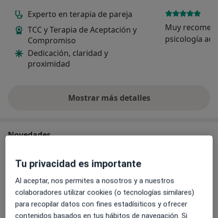
Experto en terapia de pareja
Muy recomend
TCC y Terapia de Aceptación y
psicología ado
Compromiso
profesional y 
Dedicación, claridad y
adolescentes. 
proximidad
se sintió cóm
momento y se 
enormemente d
Mostrar más detalles
sobre la experiencia
Novedades
Isaac Pons Barceló
Avenida Diagonal 62, Barcelona 08019
Tu privacidad es importante
Algunos problemas psicológicos están
Al aceptar, nos permites a nosotros y a nuestros
estrechamente relacionados con el miedo o la
colaboradores utilizar cookies (o tecnologías similares)
incomodidad que generan ciertos entornos,
para recopilar datos con fines estadísiticos y ofrecer
como los espacios públicos, lo que puede
contenidos basados en tus hábitos de navegación. Si