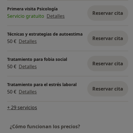
habilites un espacio tranquilo en tu domicilio,
Primera visita Psicología
Reservar cita
donde podamos trabajar sin interrupciones. Este
Servicio gratuito
Detalles
ambiente debe ser adecuado para la
introspección y la comunicación abierta, tal como
Técnicas y estrategias de autoestima
lo sería una consulta presencial.
Reservar cita
50 €
Detalles
Tratamiento para fobia social
Reservar cita
50 €
Detalles
Tratamiento para el estrés laboral
Reservar cita
50 €
Detalles
+ 29 servicios
¿Cómo funcionan los precios?