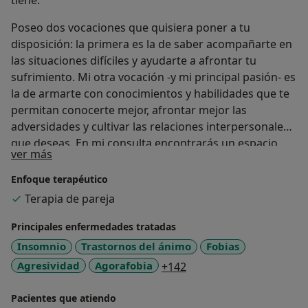
tiene.
Poseo dos vocaciones que quisiera poner a tu
disposición: la primera es la de saber acompañarte en
las situaciones difíciles y ayudarte a afrontar tu
sufrimiento. Mi otra vocación -y mi principal pasión- es
la de armarte con conocimientos y habilidades que te
permitan conocerte mejor, afrontar mejor las
adversidades y cultivar las relaciones interpersonales
que deseas. En mi consulta encontrarás un espacio
Sobre mí
ver más
donde tú eres el foco y donde puedes pensar en voz
alta, sin miedo a ser juzgado/a ni a hablar más de la
Enfoque terapéutico
cuenta.
Terapia de pareja
Principales enfermedades tratadas
Insomnio
Trastornos del ánimo
Fobias
a11y_sr_more_diseases
Agresividad
Agorafobia
+142
Pacientes que atiendo