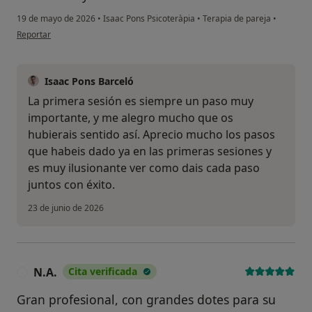
19 de mayo de 2026
•
Isaac Pons Psicoteràpia
•
Terapia de pareja
•
en opinión del usuario Cris
Reportar
Isaac Pons Barceló
La primera sesión es siempre un paso muy
importante, y me alegro mucho que os
hubierais sentido así. Aprecio mucho los pasos
que habeis dado ya en las primeras sesiones y
es muy ilusionante ver como dais cada paso
juntos con éxito.
23 de junio de 2026
N.A.
Cita verificada
N
Gran profesional, con grandes dotes para su