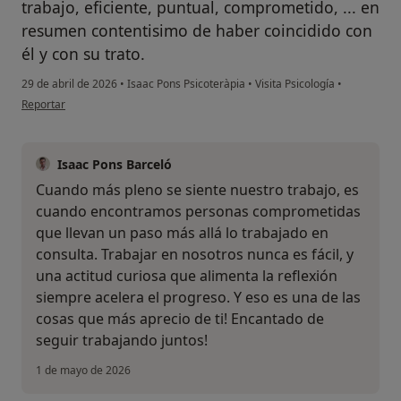
trabajo, eficiente, puntual, comprometido, ... en
resumen contentisimo de haber coincidido con
él y con su trato.
29 de abril de 2026
•
Isaac Pons Psicoteràpia
•
Visita Psicología
•
en opinión del usuario N.A.
Reportar
Isaac Pons Barceló
Cuando más pleno se siente nuestro trabajo, es
cuando encontramos personas comprometidas
que llevan un paso más allá lo trabajado en
consulta. Trabajar en nosotros nunca es fácil, y
una actitud curiosa que alimenta la reflexión
siempre acelera el progreso. Y eso es una de las
cosas que más aprecio de ti! Encantado de
seguir trabajando juntos!
1 de mayo de 2026