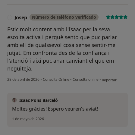
Josep
Número de teléfono verificado
J
Estic molt content amb l'Isaac per la seva
escolta activa i perquè sento que puc parlar
amb ell de qualssevol cosa sense sentir-me
jutjat. Em confronta des de la confiança i
l'atenció i així puc anar canviant el que em
neguiteja.
en opinión del usua
28 de abril de 2026
•
Consulta Online
•
Consulta online
•
Reportar
Isaac Pons Barceló
Moltes gràcies! Espero veuren's aviat!
1 de mayo de 2026