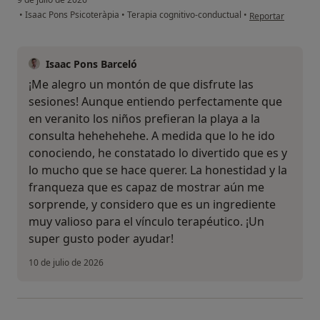
en opinión del usu
•
Isaac Pons Psicoteràpia
•
Terapia cognitivo-conductual
•
Reportar
Isaac Pons Barceló
¡Me alegro un montón de que disfrute las
sesiones! Aunque entiendo perfectamente que
en veranito los niños prefieran la playa a la
consulta hehehehehe. A medida que lo he ido
conociendo, he constatado lo divertido que es y
lo mucho que se hace querer. La honestidad y la
franqueza que es capaz de mostrar aún me
sorprende, y considero que es un ingrediente
muy valioso para el vínculo terapéutico. ¡Un
super gusto poder ayudar!
10 de julio de 2026