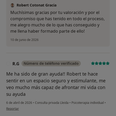
Robert Cotonat Gracia
Muchísimas gracias por tu valoración y por el
compromiso que has tenido en todo el proceso,
me alegro mucho de lo que has conseguido y
me llena haber formado parte de ello!
10 de junio de 2026
R.G
Número de teléfono verificado
R
Me ha sido de gran ayuda!! Robert te hace
sentir en un espacio seguro y estimulante, me
veo mucho más capaz de afrontar mi vida con
su ayuda
6 de abril de 2026
•
Consulta privada Lleida
•
Psicoterapia individual
•
en opinión del usuario R.G
Reportar