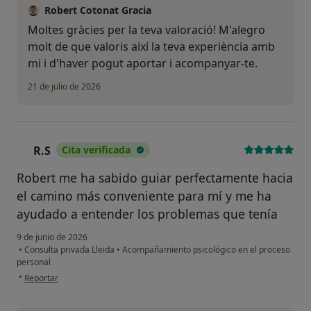
Robert Cotonat Gracia
Moltes gràcies per la teva valoració! M'alegro
molt de que valoris així la teva experiència amb
mi i d'haver pogut aportar i acompanyar-te.
21 de julio de 2026
R.S
Cita verificada
R
Robert me ha sabido guiar perfectamente hacia
el camino más conveniente para mí y me ha
ayudado a entender los problemas que tenía
9 de junio de 2026
•
Consulta privada Lleida
•
Acompañamiento psicológico en el proceso
personal
en opinión del usuario R.S
•
Reportar