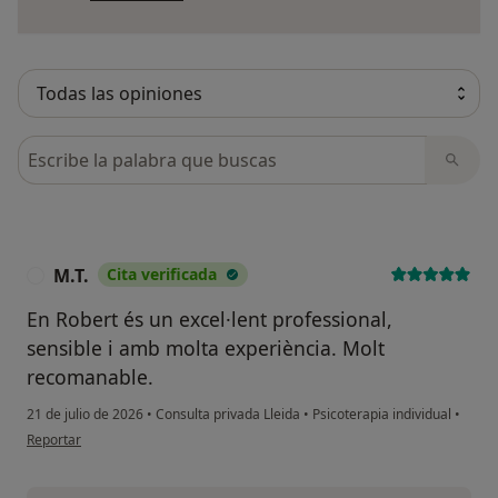
Busca en opiniones
M.T.
Cita verificada
M
En Robert és un excel·lent professional,
sensible i amb molta experiència. Molt
recomanable.
21 de julio de 2026
•
Consulta privada Lleida
•
Psicoterapia individual
•
en opinión del usuario M.T.
Reportar