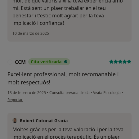
molt de que valoris així la teva experiència amb
mi. Està sent un plaer treballar en el teu
benestar i t'estic molt agraït per la teva
implicació i confiança!
10 de marzo de 2025
CCM
Cita verificada
C
Excel·lent professional, molt recomanable i
molt respectuós!
13 de febrero de 2025
•
Consulta privada Lleida
•
Visita Psicología
•
en opinión del usuario CCM
Reportar
Robert Cotonat Gracia
Moltes gràcies per la teva valoració i per la teva
implicació en el procés terapèutic. És un plaer