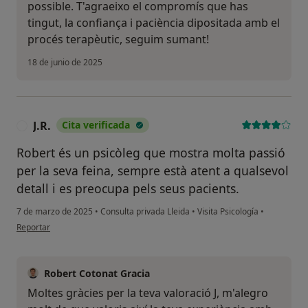
possible. T'agraeixo el compromís que has
tingut, la confiança i paciència dipositada amb el
procés terapèutic, seguim sumant!
18 de junio de 2025
J.R.
Cita verificada
J
Robert és un psicòleg que mostra molta passió
per la seva feina, sempre està atent a qualsevol
detall i es preocupa pels seus pacients.
7 de marzo de 2025
•
Consulta privada Lleida
•
Visita Psicología
•
en opinión del usuario J.R.
Reportar
Robert Cotonat Gracia
Moltes gràcies per la teva valoració J, m'alegro