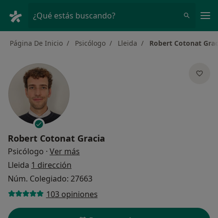
Men
¿Qué estás buscando?
Página De Inicio
Psicólogo
Lleida
Robert Cotonat Grac
Robert Cotonat Gracia
sobre las especializaciones
Psicólogo
·
Ver más
Lleida
1 dirección
Núm. Colegiado: 27663
103 opiniones