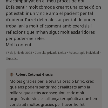
m’acompanyat en el meu procés de dol.
Et fa sentir molt còmode creant una conexió on
pot establir un vincle amb el pacient per tal
d’obtenir l’arrel del malestar per tal de poder
treballar-la molt eficasment amb exercisis i
reflexions que m’han sigut molt esclaridores
per poder-me refer.
Molt content
17 de junio de 2025
•
Consulta privada Lleida
•
Psicoterapia individual
•
en opinión del usuario Enric
Reportar
Robert Cotonat Gracia
Moltes gràcies per la teva valoració Enric, crec
que ens podem sentir molt realitzats amb la
millora que estàs aconseguint, estic molt
orgullós del vincle i alliança terapèutica que hem
construit moltes gràcies per haver-ho fet