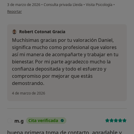
3 de marzo de 2026
•
Consulta privada Lleida
•
Visita Psicología
•
en opinión del usuario Daniel
Reportar
Robert Cotonat Gracia
Muchísimas gracias por tu valoración Daniel,
significa mucho como profesional que valores
así mi manera de acompañarte y trabajar en tu
bienestar. Por mi parte agradezco mucho la
confianza depositada y todo el esfuerzo y
compromiso por mejorar que estás
demostrando.
4 de marzo de 2026
m.g
Cita verificada
M
buena primera toma de contacto, agradable y