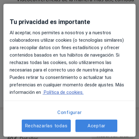
y segura.
No dudes en contactarme, será un placer
responder tus dudas.
Leer más
Tu privacidad es importante
24/01/2025
Al aceptar, nos permites a nosotros y a nuestros
colaboradores utilizar cookies (o tecnologías similares)
para recopilar datos con fines estadísiticos y ofrecer
contenidos basados en tus hábitos de navegación. Si
rechazas todas las cookies, solo utilizaremos las
necesarias para el correcto uso de nuestra página.
Puedes retirar tu consentimiento o actualizar tus
preferencias en cualquier momento desde ajustes. Más
información en
Política de cookies.
Mostrar más noticias (2)
Configurar
Servicios y precios
Rechazarlas todas
Aceptar
Consulta online
Reservar cita
60 €
Detalles