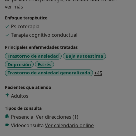
Sobre mí
difusión con diversos medios y con grandes
ver más
instituciones, como la "Fundació La Marató de TV3".
Enfoque terapéutico
Puedes conocer mucho más en nuestra página web,
Psicoterapia
redes sociales y canal.
Terapia cognitivo conductual
Principales enfermedades tratadas
Trastorno de ansiedad
Baja autoestima
Depresión
Estrés
a11y_sr_more_
Trastorno de ansiedad generalizada
+45
Pacientes que atiendo
Adultos
Tipos de consulta
Presencial
Ver direcciones (1)
Videoconsulta
Ver calendario online