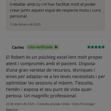
treballar amb tu i m'has facilitat molt el poder
crear junts aquest espai de respecte mutu i cura
personal.
13 de febrero de 2025
Carles
Cita verificada
C
El Robert és un psicòleg excel·lent molt proper,
atent i compromès amb el pacient. Disposa
d'una gran varietat de recursos, tècniques i
eines per adaptar-se a les teves necessitats i per
optimitzar les sessions al màxim. T'escolta,
t'entén i exposa el seu punt de vista quan
pertoca. Un magnífic professional.
22 de enero de 2025
•
Consulta privada Lleida
•
Visita Psicología
•
en opinión del usuario Carles
Reportar