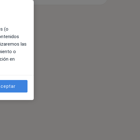
es (o
contenidos
lizaremos las
miento o
ción en
ceptar