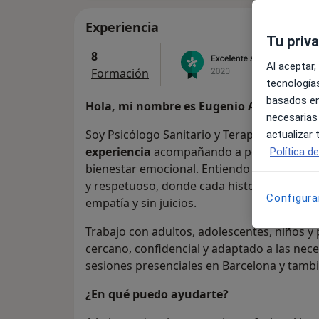
Experiencia
Tu priv
8
Al aceptar,
Formación
tecnologías
basados en
Hola, mi nombre es Eugenio Andrés Guali
necesarias
Soy Psicólogo Sanitario y Terapeuta Clínic
actualizar
experiencia
acompañando a personas en su
Política d
bienestar emocional. Entiendo la terapia
y respetuoso, donde cada historia es única
Configura
empatía y sin juicios.
Trabajo con adultos, adolescentes, niños y
cercano, confidencial y adaptado a las nec
sesiones presenciales en Barcelona y tamb
¿En qué puedo ayudarte?