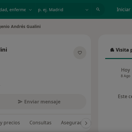
dad, enfermedad o nombre
p. ej. Madrid
Iniciar
enio Andrés Gualini
 de ciudad
ini
Visita 
Visita p
e las especializaciones
Hoy
8 Ago
s
Este c
Enviar mensaje
 y precios
Consultas
Aseguradoras
Opiniones (1