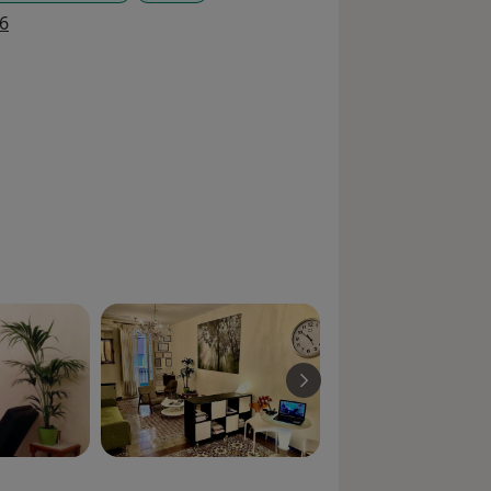
a11y_sr_more_diseases
6