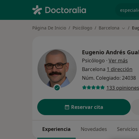
especiali
Página De Inicio
Psicólogo
Barcelona
Eug
Cambiar
Eugenio Andrés Gual
sobr
Psicólogo
·
Ver más
Barcelona
1 dirección
Núm. Colegiado: 24038
133 opinione
Reservar cita
Experiencia
Novedades
Servicios