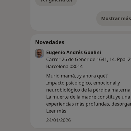
Mostrar más 
so
Novedades
Eugenio Andrés Gualini
Carrer 26 de Gener de 1641, 14, Ppal 2
Barcelona 08014
Murió mamá, ¿y ahora qué?
Impacto psicológico, emocional y
neurobiológico de la pérdida materna
La muerte de la madre constituye una 
experiencias más profundas, desorga
y transformadoras que puede atraves
Leer más
persona a lo largo de su vida.
24/01/2026
Independientemente de la edad, del t