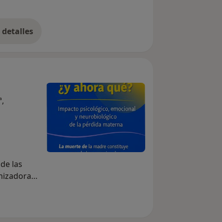
detalles
bre la experiencia
ª,
de las
nizadoras
ar una
ipo de