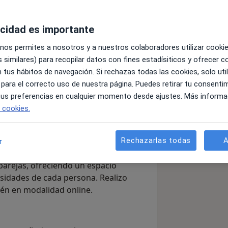
acidad es importante
 nos permites a nosotros y a nuestros colaboradores utilizar cooki
 similares) para recopilar datos con fines estadísiticos y ofrecer 
 tus hábitos de navegación. Si rechazas todas las cookies, solo uti
ni.
 para el correcto uso de nuestra página. Puedes retirar tu consenti
o en Barcelona, con
más de 20 años de
 tus preferencias en cualquier momento desde ajustes. Más informa
s procesos de cambio, crecimiento y
e cookies.
 como un encuentro humano, profundo
 y merece ser escuchada con atención,
Rechazarlas todas
A
r
 parejas, ofreciendo un espacio
esidades de cada persona. Realizo
ién en modalidad online.