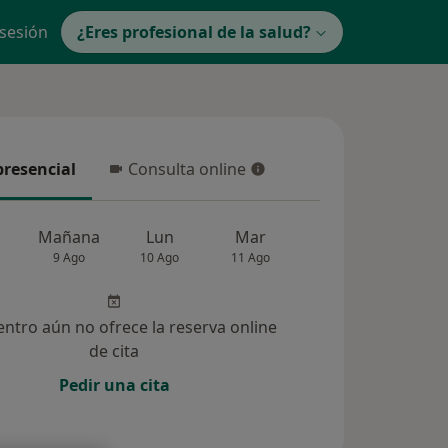
 sesión
¿Eres profesional de la salud?
presencial
Consulta online
resencial
Consulta online
Mañana
Lun
Mar
Mié
Jue
9 Ago
10 Ago
11 Ago
12 Ago
13 Ag
entro aún no ofrece la reserva online
de cita
Pedir una cita
33)