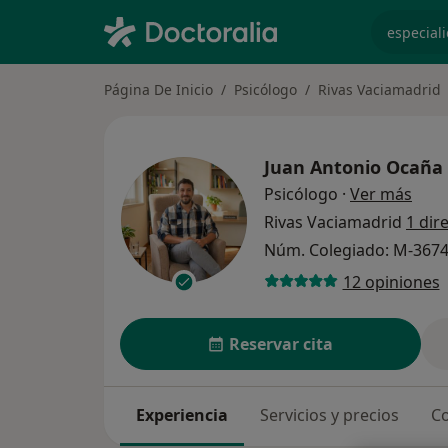
especiali
Página De Inicio
Psicólogo
Rivas Vaciamadrid
Juan Antonio Ocaña
sobr
Psicólogo
·
Ver más
Rivas Vaciamadrid
1 dir
Núm. Colegiado: M-367
12 opiniones
Reservar cita
Experiencia
Servicios y precios
Co