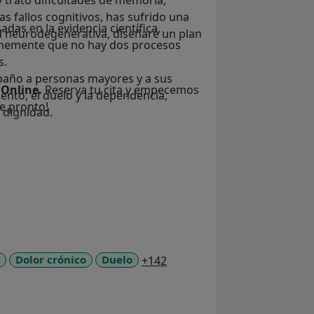
 trato dificultades de memoria,
as fallos cognitivos, has sufrido una
adas en la evidencia científica,
 neurodegenerativa, diseñaré un plan
rmemente que no hay dos procesos
s.
ño a personas mayores y a sus
 Online.
Reserva tu cita y empecemos
ento, el duelo y la dependencia,
te pronto!
 dignidad.
 en dificultades de aprendizaje,
a11y_sr_more_diseases
Dolor crónico
Duelo
+142