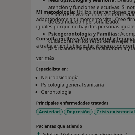
Neuropsicología y Memoria:
Evalúo y
atención y funciones ejecutivas. Si not
Mi metodología:
Utilizo intervenciones bas
lesión o convives con una enfermedad
adaptándome a tu momento vital. Creo fi
de estimulación personalizado.
iguales porque no hay dos personas iguale
Psicogerontología y Familias:
Acompa
Consulta en Rivas-Vaciamadrid y Terapia
cuidadores en los retos del envejecimi
a trabajar en tu bienestar. ¡Espero conocer
priorizando siempre la autonomía y la
Sobre mí
ver más
Infancia y Adolescencia:
Intervención
conducta y regulación emocional.
Especialista en:
Neuropsicología
Psicología general sanitaria
Gerontologia
Principales enfermedades tratadas
Ansiedad
Depresión
Crisis existencial
Pacientes que atiendo
Adultos (Solo en algunas direcciones)