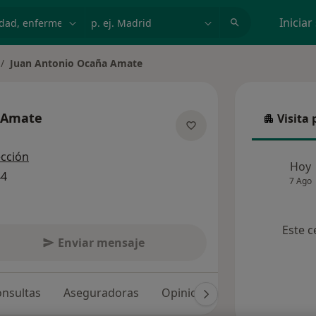
dad, enfermedad o nombre
p. ej. Madrid
Iniciar
Juan Antonio Ocaña Amate
 Amate
Visita 
Visita p
e las especializaciones
ección
Hoy
44
7 Ago
Este c
Enviar mensaje
nsultas
Aseguradoras
Opiniones (12)