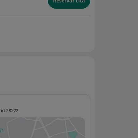
Reservar cita
rid
28522
ar
 abre en una nueva pestaña