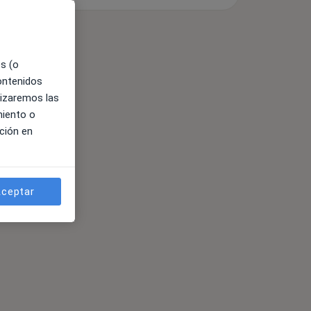
es (o
contenidos
lizaremos las
miento o
ción en
ceptar