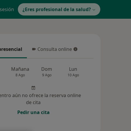
 sesión
¿Eres profesional de la salud?
presencial
Consulta online
resencial
Consulta online
Mañana
Dom
Lun
Mar
Mié
8 Ago
9 Ago
10 Ago
11 Ago
12 Ag
entro aún no ofrece la reserva online
de cita
Pedir una cita