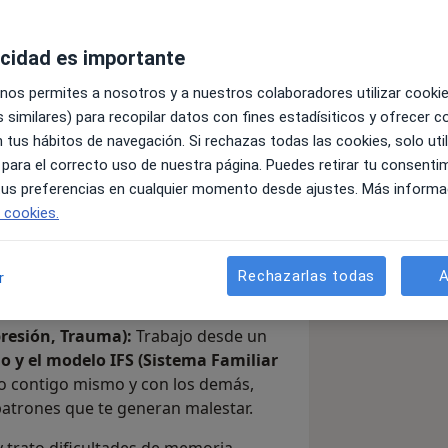
acidad es importante
a como un espacio seguro donde
 nos permites a nosotros y a nuestros colaboradores utilizar cooki
ridas emocionales o fortaleciendo tus
 similares) para recopilar datos con fines estadísiticos y ofrecer 
 tus hábitos de navegación. Si rechazas todas las cookies, solo uti
cialidad en
Neuropsicología y
 para el correcto uso de nuestra página. Puedes retirar tu consenti
iento integral que une la
 tus preferencias en cualquier momento desde ajustes. Más informa
n el funcionamiento de nuestro
e cookies.
r qué
te sientes así y qué herramientas
Rechazarlas todas
A
r
presión, Trauma):
Trabajo desde un
o y el modelo IFS (Sistema Familiar
ulo contigo mismo y con los demás,
atrones que te generan malestar.