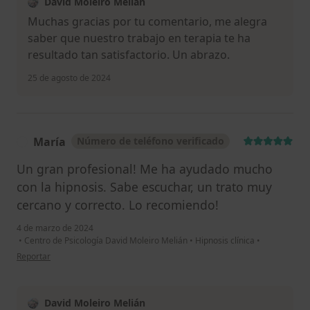
David Moleiro Melián
Muchas gracias por tu comentario, me alegra
saber que nuestro trabajo en terapia te ha
resultado tan satisfactorio. Un abrazo.
25 de agosto de 2024
María
Número de teléfono verificado
M
Un gran profesional! Me ha ayudado mucho
con la hipnosis. Sabe escuchar, un trato muy
cercano y correcto. Lo recomiendo!
4 de marzo de 2024
•
Centro de Psicología David Moleiro Melián
•
Hipnosis clínica
•
en opinión del usuario María
Reportar
David Moleiro Melián