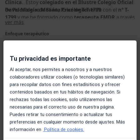
Clínica
. Estoy
colegiado en el Illustre Colegio Oficial
de Psicología de Santa Cruz de Tenerife
David Moleiro Melián, Psicólogo T-1799
con el
nº T-
1799
y me he formado como
terapeuta EMDR
a través
Sobre mí
ver más
de la Asociación EMDR España . Nuestro Centro de
Psicología cuenta con el
nº de registro 7.055 en el
Enfoque terapéutico
Servicio Canario de Salud.
Terapia emdr
Hipnosis clínica
Tu privacidad es importante
Mindfulness
Al aceptar, nos permites a nosotros y a nuestros
Principales enfermedades tratadas
colaboradores utilizar cookies (o tecnologías similares)
Ataques de pánico
Baja autoestima
para recopilar datos con fines estadísiticos y ofrecer
Trastorno de ansiedad
Dependencia emocional
contenidos basados en tus hábitos de navegación. Si
a11y_sr_more_diseases
Insomnio
+187
rechazas todas las cookies, solo utilizaremos las
necesarias para el correcto uso de nuestra página.
Pacientes que atiendo
Puedes retirar tu consentimiento o actualizar tus
preferencias en cualquier momento desde ajustes. Más
Adultos (Solo en algunas direcciones)
información en
Política de cookies.
Tipos de consulta