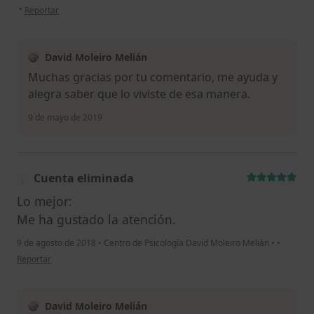
en opinión del usuario Cuenta eliminada
•
Reportar
David Moleiro Melián
Muchas gracias por tu comentario, me ayuda y
alegra saber que lo viviste de esa manera.
9 de mayo de 2019
Cuenta eliminada
Lo mejor:
Me ha gustado la atención.
9 de agosto de 2018
•
Centro de Psicología David Moleiro Melián
•
•
en opinión del usuario Cuenta eliminada
Reportar
David Moleiro Melián