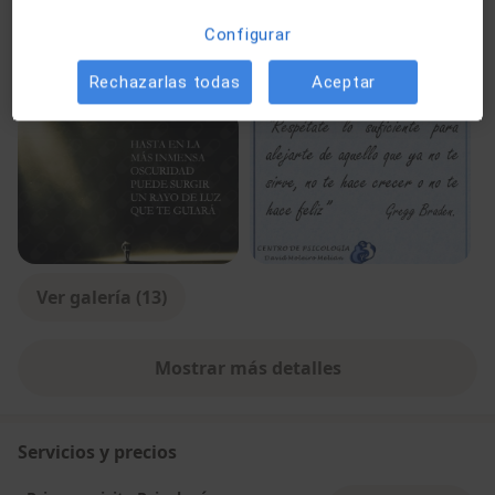
Presencial
Ver direcciones (1)
Configurar
Videoconsulta
Ver calendario online
Rechazarlas todas
Aceptar
Fotos y vídeos
Ver galería (13)
Mostrar más detalles
sobre la experiencia
Servicios y precios