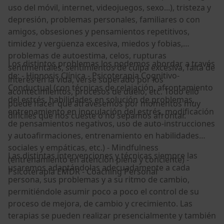
uso del móvil, internet, videojuegos, sexo...), tristeza y
depresión, problemas personales, familiares o con
amigos, obsesiones y pensamientos repetitivos,
timidez y vergüenza excesiva, miedos y fobias,
problemas de autoestima, celos, rupturas
Los distintos problemas los podemos abordar a través
sentimentales, sentimientos de culpa excesiva, falta de
de: - Hipnosis Clínica - Psicoterapia Cognitivo-
interés en la vida, verse superado por los
Conductual (con técnicas de relajación, afrontamiento
acontecimientos, procesos de duelo, etc. Todo ello
del estrés, habilidades en solución de problemas,
puede hacer que atravesemos por momentos muy
entrenamiento en inoculación del estrés, modificación
difíciles que nos cueste o no sepamos afrontar.
de pensamientos negativos, uso de auto-instrucciones
y autoafirmaciones, entrenamiento en habilidades
sociales y empáticas, etc.) - Mindfulness
Las distintas intervenciones y técnicas siempre las
(entrenamiento en atención plena y conciente) -
usaremos adaptándolas adecuadamente a cada
Psicoterapia EMDR - Coaching Personal
persona, sus problemas y a su ritmo de cambio,
permitiéndole asumir poco a poco el control de su
proceso de mejora, de cambio y crecimiento. Las
terapias se pueden realizar presencialmente y también