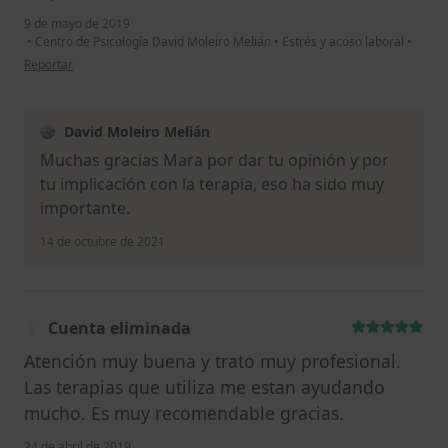
9 de mayo de 2019
•
Centro de Psicología David Moleiro Melián
•
Estrés y acoso laboral
•
en opinión del usuario Cuenta eliminada
Reportar
David Moleiro Melián
Muchas gracias Mara por dar tu opinión y por
tu implicación con la terapia, eso ha sido muy
importante.
14 de octubre de 2021
Cuenta eliminada
Atención muy buena y trato muy profesional.
Las terapias que utiliza me estan ayudando
mucho. Es muy recomendable gracias.
24 de abril de 2019