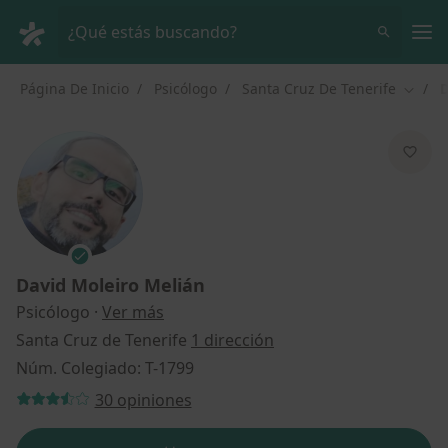
Men
¿Qué estás buscando?
Página De Inicio
Psicólogo
Santa Cruz De Tenerife
D
Cambia
David Moleiro Melián
sobre las especializaciones
Psicólogo
·
Ver más
Santa Cruz de Tenerife
1 dirección
Núm. Colegiado: T-1799
30 opiniones