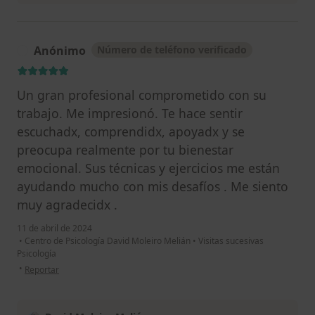
Anónimo
Número de teléfono verificado
A
Un gran profesional comprometido con su
trabajo. Me impresionó. Te hace sentir
escuchadx, comprendidx, apoyadx y se
preocupa realmente por tu bienestar
emocional. Sus técnicas y ejercicios me están
ayudando mucho con mis desafíos . Me siento
muy agradecidx .
11 de abril de 2024
•
Centro de Psicología David Moleiro Melián
•
Visitas sucesivas
Psicología
en opinión del usuario Anónimo
•
Reportar