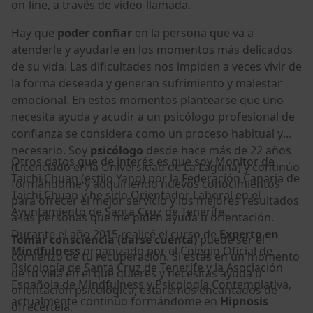
on-line, a través de vídeo-llamada.
Hay que
poder confiar
en la persona que va a
atenderle y ayudarle en los momentos más delicados
de su vida. Las dificultades nos impiden a veces vivir de
la forma deseada y generan sufrimiento y malestar
emocional. En estos momentos plantearse que uno
necesita ayuda y acudir a un psicólogo profesional de
confianza se considera como un proceso habitual y
necesario. Soy
psicólogo
desde hace más de 22 años
Otros datos que de interés es que soy Monitor de
(Licenciado en la Universidad de La Laguna) y continúo
Taichi Chuan (estilo Yang) por la Federación Canaria de
formándome y adquiriendo nuevos conocimientos
Taichi Chuan y he sido Orientador Laboral en el
para ofrecer el mejor servicio y los mejores resultados
Ayuntamiento de Santa Cruz de Tenerife.
a las personas que me piden ayuda u orientación.
Durante el año 2015 realicé el curso de
Experto en
Tomar consciencia (darse cuenta)
puede ser el
Mindfulness
organizado por el Colegio Oficial de
comienzo de tu recuperación. Si estás en un momento
Psicología de Santa Cruz de Tenerife y la Asociación
de tu vida en el que quieres y necesitas ayuda u
Española de Mindfulness y Psicología Contemplativa,
orientación psicológica, estaremos encantados de
actualmente continúo formándome en
Hipnosis
ofrecértela.