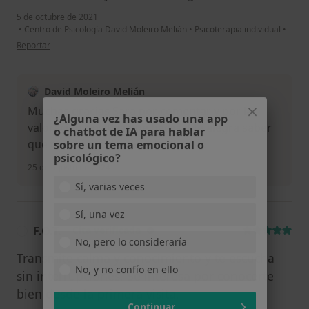
5 de octubre de 2021
•
Centro de Psicología David Moleiro Melián
•
Psicoterapia individual
•
en opinión del usuario Sara M
Reportar
David Moleiro Melián
Muchas gracias Sara por comentar y por la
¿Alguna vez has usado una app
valoración positiva que haces. Me alegra saber
o chatbot de IA para hablar
que te esté ayudando.. Un abrazo.
sobre un tema emocional o
psicológico?
25 de agosto de 2024
Sí, varias veces
Sí, una vez
F.O.T.
Cita verificada
F
No, pero lo consideraría
Transmite calma y conocimiento y te escucha
No, y no confío en ello
sin interrupciones. Se interesa por conocerte
bien desde la primera visita.