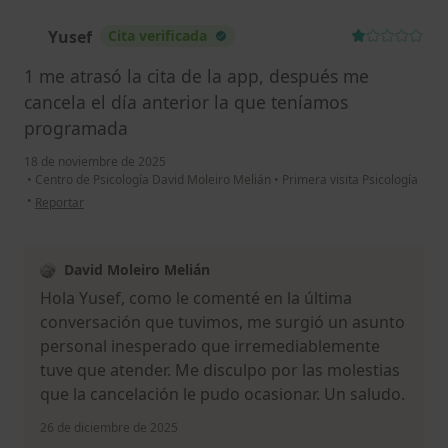
Yusef
Cita verificada
Y
1 me atrasó la cita de la app, después me
cancela el día anterior la que teníamos
programada
18 de noviembre de 2025
•
Centro de Psicología David Moleiro Melián
•
Primera visita Psicología
en opinión del usuario Yusef
•
Reportar
David Moleiro Melián
Hola Yusef, como le comenté en la última
conversación que tuvimos, me surgió un asunto
personal inesperado que irremediablemente
tuve que atender. Me disculpo por las molestias
que la cancelación le pudo ocasionar. Un saludo.
26 de diciembre de 2025