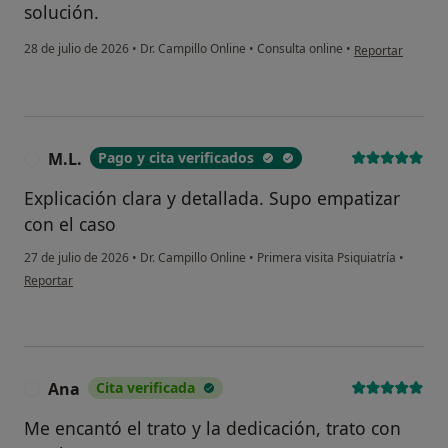
solución.
en opinión del u
28 de julio de 2026
•
Dr. Campillo Online
•
Consulta online
•
Reportar
M.L.
Pago y cita verificados
M
Explicación clara y detallada. Supo empatizar
con el caso
27 de julio de 2026
•
Dr. Campillo Online
•
Primera visita Psiquiatría
•
en opinión del usuario M.L.
Reportar
Ana
Cita verificada
A
Me encantó el trato y la dedicación, trato con