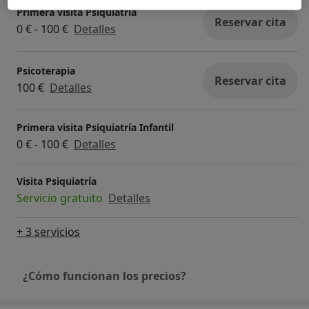
Primera visita Psiquiatría
Reservar cita
0 € - 100 €
Detalles
Psicoterapia
Reservar cita
100 €
Detalles
Primera visita Psiquiatría Infantil
0 € - 100 €
Detalles
Visita Psiquiatría
Servicio gratuito
Detalles
+ 3 servicios
¿Cómo funcionan los precios?