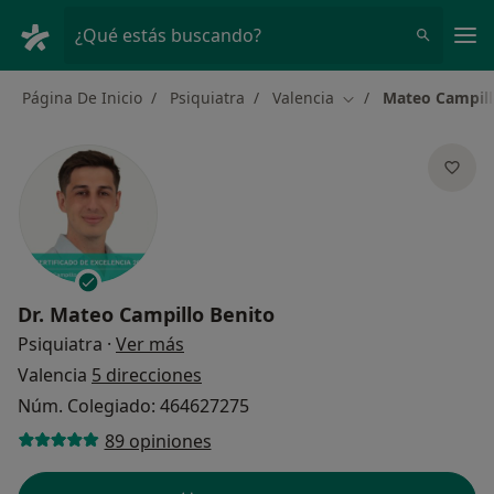
Men
¿Qué estás buscando?
Página De Inicio
Psiquiatra
Valencia
Mateo Campill
Cambiar de ciudad
Dr.
Mateo Campillo Benito
sobre las especializaciones
Psiquiatra
·
Ver más
Valencia
5 direcciones
Núm. Colegiado: 464627275
89 opiniones