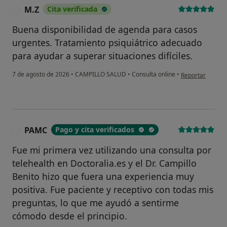
M.Z
Cita verificada
M
Buena disponibilidad de agenda para casos
urgentes. Tratamiento psiquiátrico adecuado
para ayudar a superar situaciones difíciles.
en opinión del u
7 de agosto de 2026
•
CAMPILLO SALUD
•
Consulta online
•
Reportar
PAMC
Pago y cita verificados
P
Fue mi primera vez utilizando una consulta por
telehealth en Doctoralia.es y el Dr. Campillo
Benito hizo que fuera una experiencia muy
positiva. Fue paciente y receptivo con todas mis
preguntas, lo que me ayudó a sentirme
cómodo desde el principio.