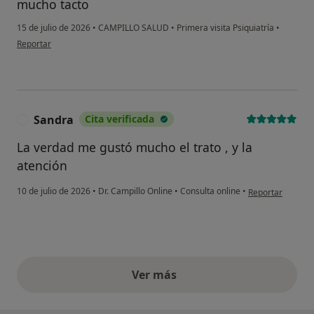
mucho tacto
15 de julio de 2026
•
CAMPILLO SALUD
•
Primera visita Psiquiatría
•
en opinión del usuario Ana
Reportar
Sandra
Cita verificada
S
La verdad me gustó mucho el trato , y la
atención
en opinión del u
10 de julio de 2026
•
Dr. Campillo Online
•
Consulta online
•
Reportar
Ver más
opiniones anteriores