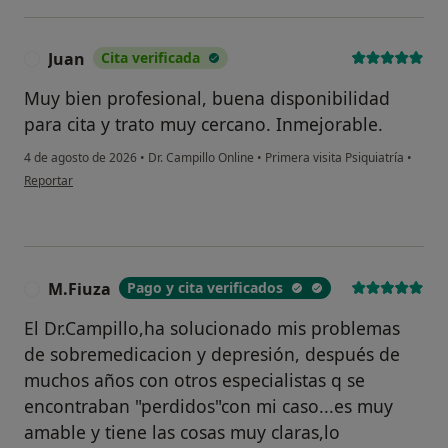
Juan
Cita verificada
J
Muy bien profesional, buena disponibilidad
para cita y trato muy cercano. Inmejorable.
4 de agosto de 2026
•
Dr. Campillo Online
•
Primera visita Psiquiatría
•
en opinión del usuario Juan
Reportar
M.Fiuza
Pago y cita verificados
M
El Dr.Campillo,ha solucionado mis problemas
de sobremedicacion y depresión, después de
muchos años con otros especialistas q se
encontraban "perdidos"con mi caso...es muy
amable y tiene las cosas muy claras,lo