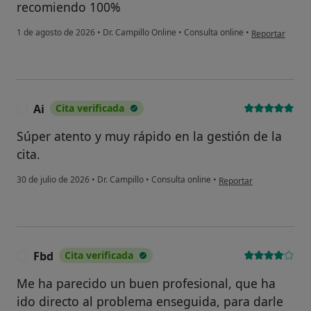
recomiendo 100%
en opinión del 
1 de agosto de 2026
•
Dr. Campillo Online
•
Consulta online
•
Reportar
Ai
Cita verificada
A
Súper atento y muy rápido en la gestión de la
cita.
en opinión del usuario A
30 de julio de 2026
•
Dr. Campillo
•
Consulta online
•
Reportar
Fbd
Cita verificada
F
Me ha parecido un buen profesional, que ha
ido directo al problema enseguida, para darle