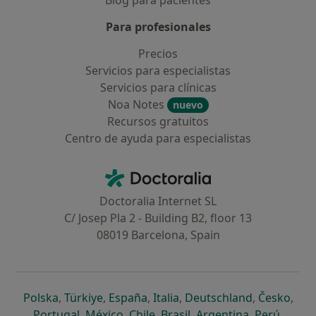
Blog para pacientes
Para profesionales
Precios
Servicios para especialistas
Servicios para clínicas
Noa Notes
nuevo
Recursos gratuitos
Centro de ayuda para especialistas
Contacto
Doctoralia - Página de inicio
Doctoralia Internet SL
C/ Josep Pla 2 - Building B2, floor 13
08019 Barcelona, Spain
se abre en una nueva pestaña
se abre en una nueva pestaña
se abre en una nueva pestaña
se abre en una nueva pes
se abre en 
se a
Polska
,
Türkiye
,
España
,
Italia
,
Deutschland
,
Česko
,
se abre en una nueva pestaña
se abre en una nueva pestaña
se abre en una nueva pestaña
se abre en una nueva p
se abre en 
se abr
Portugal
,
México
,
Chile
,
Brasil
,
Argentina
,
Perú
,