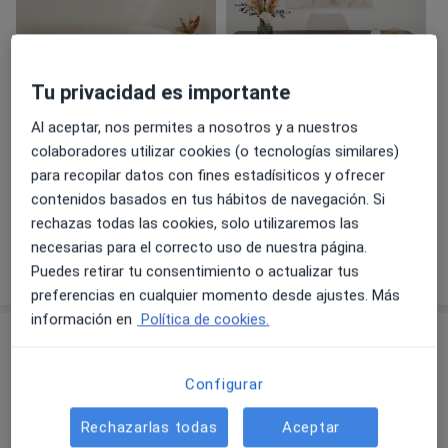
Tu privacidad es importante
Ver galería (3)
Al aceptar, nos permites a nosotros y a nuestros
colaboradores utilizar cookies (o tecnologías similares)
Pago online aceptado
para recopilar datos con fines estadísiticos y ofrecer
Ahorra tiempo antes de la visita.
contenidos basados en tus hábitos de navegación. Si
rechazas todas las cookies, solo utilizaremos las
necesarias para el correcto uso de nuestra página.
Mostrar más detalles
sobre la experiencia
Puedes retirar tu consentimiento o actualizar tus
preferencias en cualquier momento desde ajustes. Más
información en
Política de cookies.
Servicios y precios
Consulta online
Configurar
Reservar cita
0 € - 100 €
Detalles
Rechazarlas todas
Aceptar