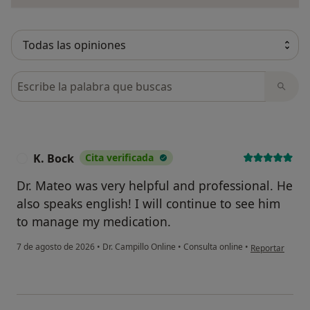
Busca en opiniones
K. Bock
Cita verificada
K
Dr. Mateo was very helpful and professional. He
also speaks english! I will continue to see him
to manage my medication.
en opinión del 
7 de agosto de 2026
•
Dr. Campillo Online
•
Consulta online
•
Reportar