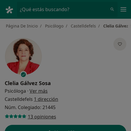
Men
¿Qué estás buscando?
Página De Inicio
Psicólogo
Castelldefels
Clelia Gálvez 
Clelia Gálvez Sosa
sobre las especializaciones
Psicóloga
·
Ver más
Castelldefels
1 dirección
Núm. Colegiado: 21445
13 opiniones