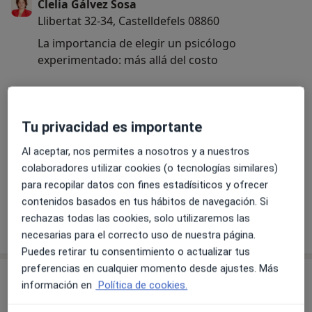
Clelia Gálvez Sosa
Llibertat 32-34, Castelldefels 08860
La importancia de elegir un psicólogo
experimentado: más allá del costo
En la era de la información, donde las opciones
para la atención psicológica proliferan y los
Tu privacidad es importante
precios varían drásticamente, es natural sentirse
Leer más
atraído por opciones más económicas y
23/05/2024
Al aceptar, nos permites a nosotros y a nuestros
accesibles. No obstante, cuando se trata de tu
colaboradores utilizar cookies (o tecnologías similares)
salud mental, es vital considerar la profundidad y
para recopilar datos con fines estadísiticos y ofrecer
el alcance que un psicólogo experimentado
contenidos basados en tus hábitos de navegación. Si
puede ofrecer.
rechazas todas las cookies, solo utilizaremos las
necesarias para el correcto uso de nuestra página.
Considera tu mente como un reloj suizo, una
Puedes retirar tu consentimiento o actualizar tus
compleja maquinaria que necesita un cuidado
preferencias en cualquier momento desde ajustes. Más
especializado. Un relojero novato puede hacer
Servicios y precios
información en
Política de cookies.
ajustes básicos, pero solo un maestro relojero,
Consulta online
con años de experiencia, puede desentrañar los