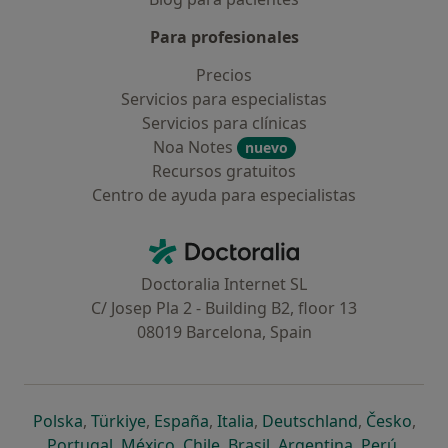
Para profesionales
Precios
Servicios para especialistas
Servicios para clínicas
Noa Notes
nuevo
Recursos gratuitos
Centro de ayuda para especialistas
Contacto
Doctoralia - Página de inicio
Doctoralia Internet SL
C/ Josep Pla 2 - Building B2, floor 13
08019 Barcelona, Spain
se abre en una nueva pestaña
se abre en una nueva pestaña
se abre en una nueva pestaña
se abre en una nueva pes
se abre en 
se a
Polska
,
Türkiye
,
España
,
Italia
,
Deutschland
,
Česko
,
se abre en una nueva pestaña
se abre en una nueva pestaña
se abre en una nueva pestaña
se abre en una nueva p
se abre en 
se abr
Portugal
,
México
,
Chile
,
Brasil
,
Argentina
,
Perú
,