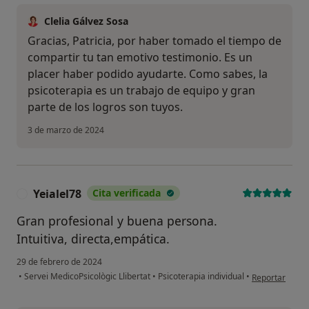
Clelia Gálvez Sosa
Gracias, Patricia, por haber tomado el tiempo de
compartir tu tan emotivo testimonio. Es un
placer haber podido ayudarte. Como sabes, la
psicoterapia es un trabajo de equipo y gran
parte de los logros son tuyos.
3 de marzo de 2024
Yeialel78
Cita verificada
Y
Gran profesional y buena persona.
Intuitiva, directa,empática.
29 de febrero de 2024
en opinión del 
•
Servei MedicoPsicològic Llibertat
•
Psicoterapia individual
•
Reportar