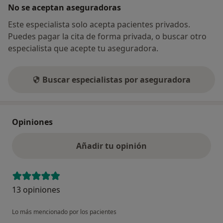
integral. La experiencia permite reconocer
No se aceptan aseguradoras
patrones y predecir obstáculos, facilitando así la
Este especialista solo acepta pacientes privados.
creación de estrategias adaptadas a tus
Puedes pagar la cita de forma privada, o buscar otro
necesidades específicas.
especialista que acepte tu aseguradora.
En el vasto panorama de la salud mental actual,
es crucial distinguir entre verdaderos
Buscar especialistas por aseguradora
profesionales y aquellos que, sin la formación
adecuada, ofrecen “terapias” que pueden ser más
perjudiciales que beneficiosas. Estos
Opiniones
autodenominados terapeutas a menudo emplean
métodos que, aunque suenan científicos o
Añadir tu opinión
incluso exóticos, carecen de fundamento y
eficacia comprobada.
Elige sabiamente. Opta por un psicólogo
13 opiniones
experimentado que no solo te brinde una
escucha atenta, sino que también te guíe con
Lo más mencionado por los pacientes
destreza hacia una vida más completa y