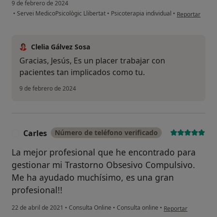
9 de febrero de 2024
en opinión del
•
Servei MedicoPsicològic Llibertat
•
Psicoterapia individual
•
Reportar
Clelia Gálvez Sosa
Gracias, Jesús, Es un placer trabajar con
pacientes tan implicados como tu.
9 de febrero de 2024
Carles
Número de teléfono verificado
C
La mejor profesional que he encontrado para
gestionar mi Trastorno Obsesivo Compulsivo.
Me ha ayudado muchísimo, es una gran
profesional!!
en opinión del usua
22 de abril de 2021
•
Consulta Online
•
Consulta online
•
Reportar