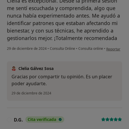
Clelia es excepcional. Desde la primera sesión
me sentí escuchada y comprendida, algo que
nunca había experimentado antes. Me ayudó a
identificar patrones que estaban afectando mi
bienestar, y con sus técnicas, he aprendido a
gestionarlos mejor. ¡Totalmente recomendada
en opinión del
29 de diciembre de 2024
•
Consulta Online
•
Consulta online
•
Reportar
Clelia Gálvez Sosa
Gracias por compartir tu opinión. Es un placer
poder ayudarte.
29 de diciembre de 2024
D.G.
Cita verificada
D