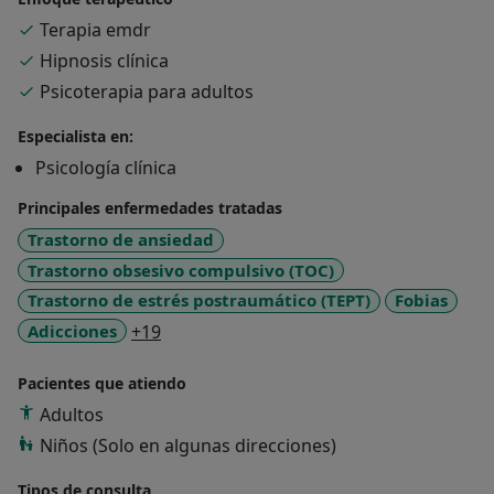
habilidades sociales. Relajación. Mindfulness. Hipnosis
Terapia emdr
clínica. Desarrollo personal Realizo visitas presenciales
Hipnosis clínica
(en Castelldefels) y Online. Las terapias son en
Psicoterapia para adultos
castellano y francés.
Especialista en:
Psicología clínica
Principales enfermedades tratadas
Trastorno de ansiedad
Trastorno obsesivo compulsivo (TOC)
Trastorno de estrés postraumático (TEPT)
Fobias
a11y_sr_more_diseases
Adicciones
+19
Pacientes que atiendo
Adultos
Niños (Solo en algunas direcciones)
Tipos de consulta