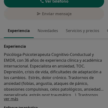
Ver teléfono
Enviar mensaje
Experiencia
Novedades
Servicios y precios
Experiencia
Psicóloga-Psicoterapeuta Cognitivo-Conductual y
EMDR, con 36 años de experiencia clínica y académica
internacional. Especialista en ansiedad, TOC.
Depresión, crisis de vida, dificultades de adaptación a
los cambios. Estrés, dolor crónico. Trastornos de
ansiedad (fobias, angustia, ataques de pánico,
obsesiones compulsivas, celos patológicos, ansiedad
generalizada, estrés post traumático,...). Trastornos
Sobre mí
ver más
alimentarios (bulimia, obesidad). Adicciones
(Ludopatía, alcohol,..). Ansiedad social, falta de
Enfoque terapéutico