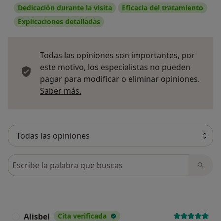
Dedicación durante la visita
Eficacia del tratamiento
satisfactoria. Invertir en tu salud mental con un
Explicaciones detalladas
profesional experimentado es una de las mejores
decisiones que puedes tomar, una inversión que
te proporcionará beneficios duraderos en todos
Todas las opiniones son importantes, por
los aspectos de tu vida.
este motivo, los especialistas no pueden
pagar para modificar o eliminar opiniones.
Más información sobre opiniones
Saber más.
Referencia: Imagen generada por IA por: stockgiu
- Freepik.com
Busca en opiniones
Alisbel
Cita verificada
A