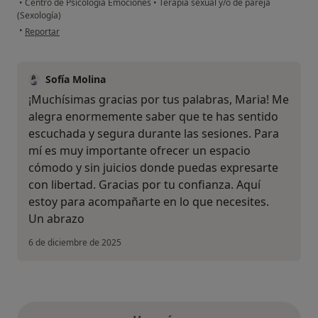
•
Centro de Psicología Emociones
•
Terapia sexual y/o de pareja
(Sexología)
en opinión del usuario Maria
•
Reportar
Sofía Molina
¡Muchísimas gracias por tus palabras, Maria! Me
alegra enormemente saber que te has sentido
escuchada y segura durante las sesiones. Para
mí es muy importante ofrecer un espacio
cómodo y sin juicios donde puedas expresarte
con libertad. Gracias por tu confianza. Aquí
estoy para acompañarte en lo que necesites.
Un abrazo
6 de diciembre de 2025