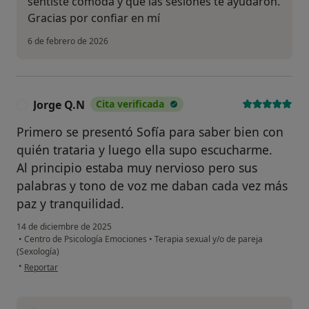
sentiste cómoda y que las sesiones te ayudaron.
Gracias por confiar en mí
6 de febrero de 2026
Jorge Q.N
Cita verificada
J
Primero se presentó Sofía para saber bien con
quién trataria y luego ella supo escucharme.
Al principio estaba muy nervioso pero sus
palabras y tono de voz me daban cada vez más
paz y tranquilidad.
14 de diciembre de 2025
•
Centro de Psicología Emociones
•
Terapia sexual y/o de pareja
(Sexología)
en opinión del usuario Jorge Q.N
•
Reportar