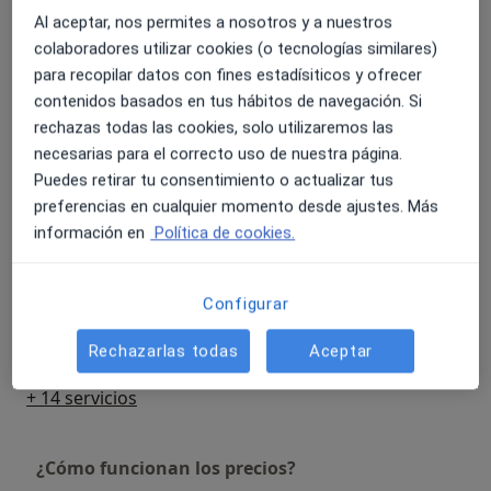
Seguimiento online
Reservar cita
Al aceptar, nos permites a nosotros y a nuestros
Detalles
colaboradores utilizar cookies (o tecnologías similares)
para recopilar datos con fines estadísiticos y ofrecer
Tratamiento online de problemas de
contenidos basados en tus hábitos de navegación. Si
ansiedad
Reservar cita
rechazas todas las cookies, solo utilizaremos las
Detalles
necesarias para el correcto uso de nuestra página.
Puedes retirar tu consentimiento o actualizar tus
Tratamiento en problemas de
preferencias en cualquier momento desde ajustes. Más
ansiedad y estrés (sesiones online)
Reservar cita
información en
Política de cookies.
Detalles
Tratamiento en autoestima
Configurar
(sesiones online)
Reservar cita
Detalles
Rechazarlas todas
Aceptar
+ 14 servicios
¿Cómo funcionan los precios?