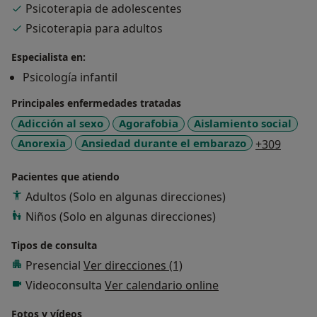
Psicoterapia de adolescentes
pareja, dificultades sexuales, traumas infantiles, y más.
Psicoterapia para adultos
Mi objetivo es ofrecer herramientas que promuevan el
bienestar emocional.
Especialista en:
Psicología infantil
Principales enfermedades tratadas
Adicción al sexo
Agorafobia
Aislamiento social
a11y_s
Anorexia
Ansiedad durante el embarazo
+309
Pacientes que atiendo
Adultos (Solo en algunas direcciones)
Niños (Solo en algunas direcciones)
Tipos de consulta
Presencial
Ver direcciones (1)
Videoconsulta
Ver calendario online
Fotos y vídeos