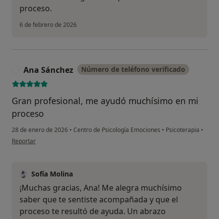
proceso.
6 de febrero de 2026
Ana Sánchez
Número de teléfono verificado
A
Gran profesional, me ayudó muchísimo en mi
proceso
28 de enero de 2026
•
Centro de Psicología Emociones
•
Psicoterapia
•
en opinión del usuario Ana Sánchez
Reportar
Sofía Molina
¡Muchas gracias, Ana! Me alegra muchísimo
saber que te sentiste acompañada y que el
proceso te resultó de ayuda. Un abrazo