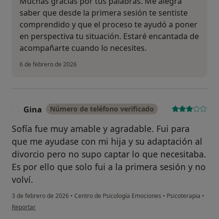
Muchas gracias por tus palabras. Me alegra
saber que desde la primera sesión te sentiste
comprendido y que el proceso te ayudó a poner
en perspectiva tu situación. Estaré encantada de
acompañarte cuando lo necesites.
6 de febrero de 2026
Gina
Número de teléfono verificado
G
Sofía fue muy amable y agradable. Fui para
que me ayudase con mi hija y su adaptación al
divorcio pero no supo captar lo que necesitaba.
Es por ello que solo fui a la primera sesión y no
volví.
3 de febrero de 2026
•
Centro de Psicología Emociones
•
Psicoterapia
•
en opinión del usuario Gina
Reportar