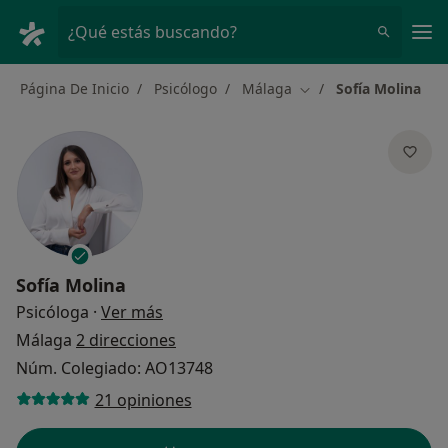
Men
¿Qué estás buscando?
Página De Inicio
Psicólogo
Málaga
Sofía Molina
Cambiar de ciudad
Sofía Molina
sobre las especializaciones
Psicóloga
·
Ver más
Málaga
2 direcciones
Núm. Colegiado: AO13748
21 opiniones