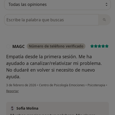
Busca en opiniones
MAGC
Número de teléfono verificado
M
Empatía desde la primera sesión. Me ha
ayudado a canalizar/relativizar mi problema.
No dudaré en volver si necesito de nuevo
ayuda.
3 de febrero de 2026
•
Centro de Psicología Emociones
•
Psicoterapia
•
en opinión del usuario MAGC
Reportar
Sofía Molina