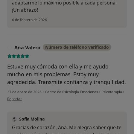
adaptarme lo máximo posible a cada persona.
¡Un abrazo!
6 de febrero de 2026
Ana Valero
Número de teléfono verificado
A
Estuve muy cómoda con ella y me ayudo
mucho en mis problemas. Estoy muy
agradecida. Transmite confianza y tranquilidad.
27 de enero de 2026
•
Centro de Psicología Emociones
•
Psicoterapia
•
en opinión del usuario Ana Valero
Reportar
Sofía Molina
Gracias de corazón, Ana. Me alegra saber que te