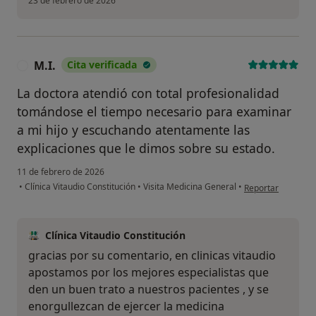
23 de febrero de 2026
M.I.
Cita verificada
M
La doctora atendió con total profesionalidad
tomándose el tiempo necesario para examinar
a mi hijo y escuchando atentamente las
explicaciones que le dimos sobre su estado.
11 de febrero de 2026
en opinión del usu
•
Clínica Vitaudio Constitución
•
Visita Medicina General
•
Reportar
Clínica Vitaudio Constitución
gracias por su comentario, en clinicas vitaudio
apostamos por los mejores especialistas que
den un buen trato a nuestros pacientes , y se
enorgullezcan de ejercer la medicina