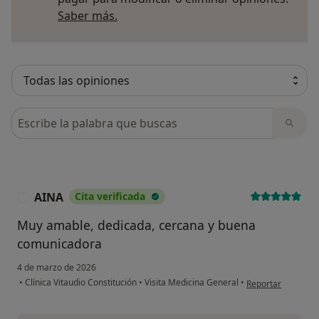
Más información sobre opiniones
Saber más.
Busca en opiniones
AINA
Cita verificada
A
Muy amable, dedicada, cercana y buena
comunicadora
4 de marzo de 2026
en opinión del us
•
Clínica Vitaudio Constitución
•
Visita Medicina General
•
Reportar