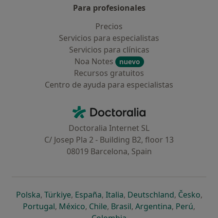
Para profesionales
Precios
Servicios para especialistas
Servicios para clínicas
Noa Notes
nuevo
Recursos gratuitos
Centro de ayuda para especialistas
Contacto
Doctoralia - Página de inicio
Doctoralia Internet SL
C/ Josep Pla 2 - Building B2, floor 13
08019 Barcelona, Spain
se abre en una nueva pestaña
se abre en una nueva pestaña
se abre en una nueva pestaña
se abre en una nueva pes
se abre en 
se a
Polska
,
Türkiye
,
España
,
Italia
,
Deutschland
,
Česko
,
se abre en una nueva pestaña
se abre en una nueva pestaña
se abre en una nueva pestaña
se abre en una nueva p
se abre en 
se abr
Portugal
,
México
,
Chile
,
Brasil
,
Argentina
,
Perú
,
se abre en una nueva pe