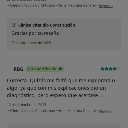
en opinión del usu
•
Clínica Vitaudio Constitución
•
Visita Medicina General
•
Reportar
Clínica Vitaudio Constitución
Gracias por su reseña
29 de diciembre de 2025
RBG
Cita verificada
R
Correcta. Quizás me faltó que me explorara o
algo, ya que con mis explicaciones dio un
diagnóstico, pero espero que acertase...
12 de diciembre de 2025
en opinión del us
•
Clínica Vitaudio Constitución
•
Visita Medicina General
•
Reportar