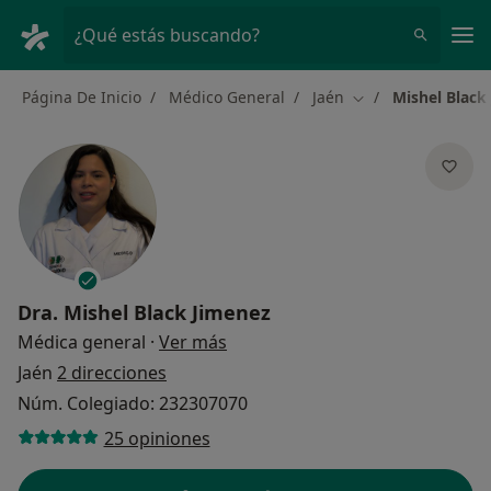
Men
¿Qué estás buscando?
Página De Inicio
Médico General
Jaén
Mishel Black
Cambiar de ciudad
Dra.
Mishel Black Jimenez
sobre las especializaciones
Médica general
·
Ver más
Jaén
2 direcciones
Núm. Colegiado: 232307070
25 opiniones