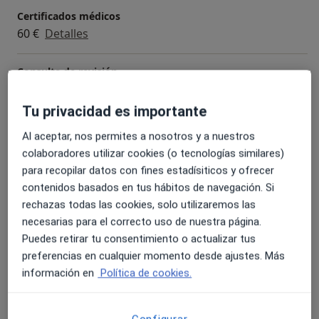
Certificados médicos
60 €
Detalles
Consulta de revisión
Detalles
Tu privacidad es importante
Consulta de valoración
Al aceptar, nos permites a nosotros y a nuestros
60 €
Detalles
colaboradores utilizar cookies (o tecnologías similares)
para recopilar datos con fines estadísiticos y ofrecer
Electrocardiograma
contenidos basados en tus hábitos de navegación. Si
Detalles
rechazas todas las cookies, solo utilizaremos las
necesarias para el correcto uso de nuestra página.
Examen psicotécnico para carnet de conducir
Puedes retirar tu consentimiento o actualizar tus
40 €
Detalles
preferencias en cualquier momento desde ajustes. Más
información en
Política de cookies.
+ 3 servicios