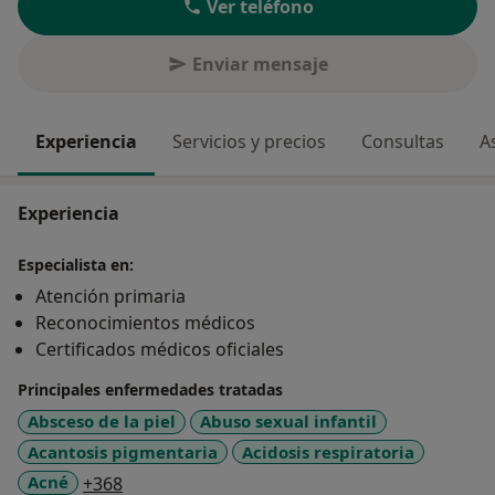
Ver teléfono
Enviar mensaje
Experiencia
Servicios y precios
Consultas
A
Experiencia
Especialista en:
Atención primaria
Reconocimientos médicos
Certificados médicos oficiales
Principales enfermedades tratadas
Absceso de la piel
Abuso sexual infantil
Acantosis pigmentaria
Acidosis respiratoria
a11y_sr_more_diseases
Acné
+368