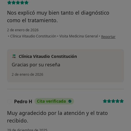
Nos explicó muy bien tanto el diagnóstico
como el tratamiento.
2 de enero de 2026
en opinión del usu
•
Clínica Vitaudio Constitución
•
Visita Medicina General
•
Reportar
Clínica Vitaudio Constitución
Gracias por su reseña
2 de enero de 2026
Pedro H
Cita verificada
P
Muy agradecido por la atención y el trato
recibido.
29 de diciembre de 2025