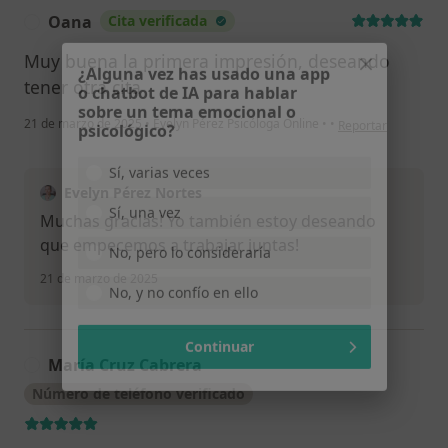
Oana
Cita verificada
O
Muy buena la primera impresión, deseando
tener otra cita
¿Alguna vez has usado una app
o chatbot de IA para hablar
en opinión del usua
21 de marzo de 2025
•
Evelyn Pérez Psicóloga Online
•
•
Reportar
sobre un tema emocional o
psicológico?
Sí, varias veces
Evelyn Pérez Nortes
Muchas gracias! Yo también estoy deseando
Sí, una vez
que empecemos a trabajar juntas!
No, pero lo consideraría
21 de marzo de 2025
No, y no confío en ello
María Cruz Cabrera
Continuar
M
Número de teléfono verificado