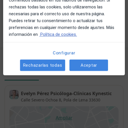
contenidos basados en tus hábitos de navegación. Si
Desde 55 €
Detalles
rechazas todas las cookies, solo utilizaremos las
necesarias para el correcto uso de nuestra página.
+ 20 servicios
Puedes retirar tu consentimiento o actualizar tus
preferencias en cualquier momento desde ajustes. Más
información en
Política de cookies.
¿Cómo funcionan los precios?
Configurar
Consultas (4)
Rechazarlas todas
Aceptar
Dirección 1
Online
Dirección 2
Dirección 3
Evelyn Pérez Psicóloga-Clínicas Kynestic
Calle Severo Ochoa 8,
Pola de Lena
33630
Ampliar
se abre en una nueva pestañ