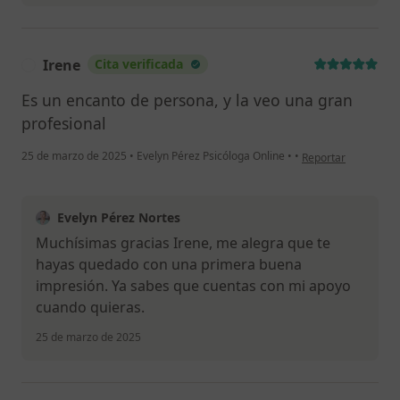
Irene
Cita verificada
I
Es un encanto de persona, y la veo una gran
profesional
en opinión del usua
25 de marzo de 2025
•
Evelyn Pérez Psicóloga Online
•
•
Reportar
Evelyn Pérez Nortes
Muchísimas gracias Irene, me alegra que te
hayas quedado con una primera buena
impresión. Ya sabes que cuentas con mi apoyo
cuando quieras.
25 de marzo de 2025