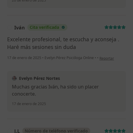
20 de enero de 2025
Iván
Cita verificada
I
Excelente profesional, te escucha y aconseja .
Haré más sesiones sin duda
en opinión del usuar
17 de enero de 2025
•
Evelyn Pérez Psicóloga Online
•
•
Reportar
Evelyn Pérez Nortes
Muchas gracias Iván, ha sido un placer
conocerte.
17 de enero de 2025
J.L
Número de teléfono verificado
J