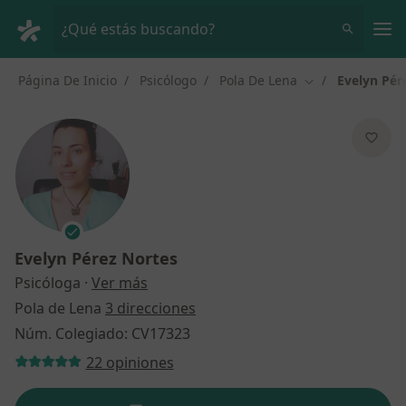
Men
¿Qué estás buscando?
Página De Inicio
Psicólogo
Pola De Lena
Evelyn Pér
Cambiar de ciud
Evelyn Pérez Nortes
sobre las especializaciones
Psicóloga
·
Ver más
Pola de Lena
3 direcciones
Núm. Colegiado: CV17323
22 opiniones