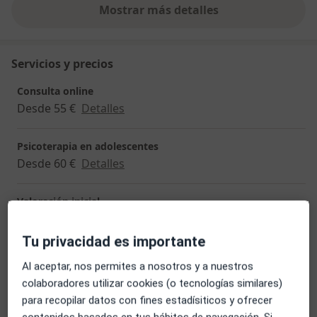
Mostrar más detalles
sobre la experiencia
Servicios y precios
Consulta online
Desde 55 €
Detalles
Psicoterapia en adolescentes
Desde 60 €
Detalles
Valoración inicial
20 €
Detalles
Tu privacidad es importante
Técnicas y estrategias de autoestima
Al aceptar, nos permites a nosotros y a nuestros
Desde 60 €
Detalles
colaboradores utilizar cookies (o tecnologías similares)
para recopilar datos con fines estadísiticos y ofrecer
Terapia para la depresión