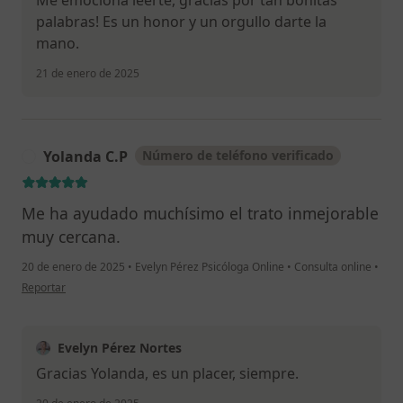
Me emociona leerte, gracias por tan bonitas
palabras! Es un honor y un orgullo darte la
mano.
21 de enero de 2025
Yolanda C.P
Número de teléfono verificado
Y
Me ha ayudado muchísimo el trato inmejorable
muy cercana.
20 de enero de 2025
•
Evelyn Pérez Psicóloga Online
•
Consulta online
•
en opinión del usuario Yolanda C.P
Reportar
Evelyn Pérez Nortes
Gracias Yolanda, es un placer, siempre.