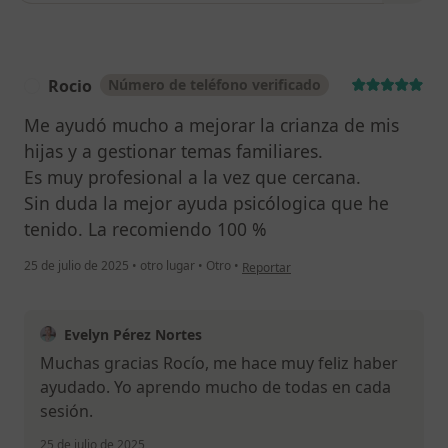
Rocio
Número de teléfono verificado
R
Me ayudó mucho a mejorar la crianza de mis
hijas y a gestionar temas familiares.
Es muy profesional a la vez que cercana.
Sin duda la mejor ayuda psicólogica que he
tenido. La recomiendo 100 %
en opinión del usuario Rocio
25 de julio de 2025
•
otro lugar
•
Otro
•
Reportar
Evelyn Pérez Nortes
Muchas gracias Rocío, me hace muy feliz haber
ayudado. Yo aprendo mucho de todas en cada
sesión.
25 de julio de 2025