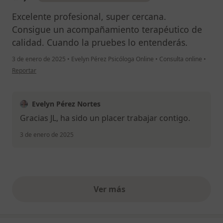
Excelente profesional, super cercana.
Consigue un acompañamiento terapéutico de
calidad. Cuando la pruebes lo entenderás.
3 de enero de 2025
•
Evelyn Pérez Psicóloga Online
•
Consulta online
•
en opinión del usuario J.L
Reportar
Evelyn Pérez Nortes
Gracias JL, ha sido un placer trabajar contigo.
3 de enero de 2025
Ver más
opiniones anteriores