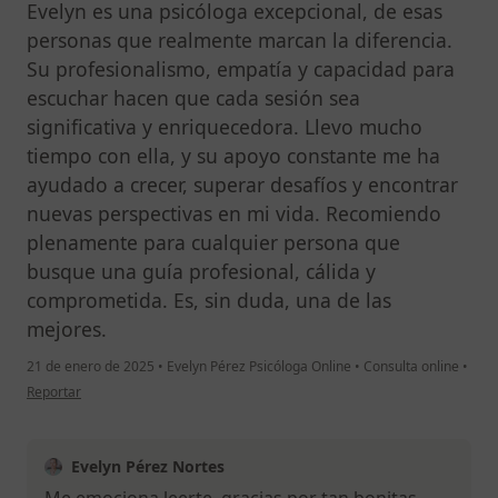
Evelyn es una psicóloga excepcional, de esas
personas que realmente marcan la diferencia.
Su profesionalismo, empatía y capacidad para
escuchar hacen que cada sesión sea
significativa y enriquecedora. Llevo mucho
tiempo con ella, y su apoyo constante me ha
ayudado a crecer, superar desafíos y encontrar
nuevas perspectivas en mi vida. Recomiendo
plenamente para cualquier persona que
busque una guía profesional, cálida y
comprometida. Es, sin duda, una de las
mejores.
21 de enero de 2025
•
Evelyn Pérez Psicóloga Online
•
Consulta online
•
en opinión del usuario María Cruz Cabrera
Reportar
Evelyn Pérez Nortes