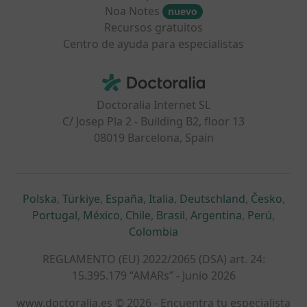
Noa Notes
nuevo
Recursos gratuitos
Centro de ayuda para especialistas
Contacto
Doctoralia - Página de inicio
Doctoralia Internet SL
C/ Josep Pla 2 - Building B2, floor 13
08019 Barcelona, Spain
se abre en una nueva pestaña
se abre en una nueva pestaña
se abre en una nueva pestaña
se abre en una nueva pes
se abre en 
se a
Polska
,
Türkiye
,
España
,
Italia
,
Deutschland
,
Česko
,
se abre en una nueva pestaña
se abre en una nueva pestaña
se abre en una nueva pestaña
se abre en una nueva p
se abre en 
se abr
Portugal
,
México
,
Chile
,
Brasil
,
Argentina
,
Perú
,
se abre en una nueva pe
Colombia
REGLAMENTO (EU) 2022/2065 (DSA) art. 24:
15.395.179 “AMARs” - Junio 2026
www.doctoralia.es © 2026 - Encuentra tu especialista